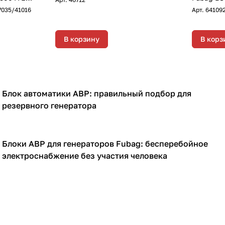
7035
RAL 8019
7035/41016
Арт.
64109
электрос
Вт
В корзину
В корз
Блок автоматики АВР: правильный подбор для
Генераторы
резервного генератора
Блоки АВР для генераторов Fubag: бесперебойное
Генераторы
электроснабжение без участия человека