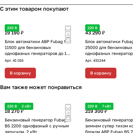
С этим товаром покупают
220 В
220 В
19 190 ₽
43 290 ₽
Блок автоматики АВР Fubag BS
Блок автоматики Fuba
11500 для бензиновых
25000 для бензиновых
однофазных генераторов до 11
однофазных генератор
кВт с переключением "зима-
кВт с переключением 
Арт.
41 016
Арт.
431244
лето"
лето"
В корзину
В корзину
Вам также может понравиться
220 В
2 кВт
220 В
7 кВт
18 270 ₽
219 300 ₽
Бензиновый генератор Fubag
Бензиновый генератор
BS 2200 однофазный с ручным
зимнем супер тихом к
запуском, 2 кВт
блоком АВР Fubag BS 7