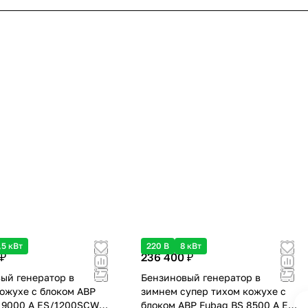
,5 кВт
220 В
8 кВт
 ₽
236 400 ₽
ый генератор в
Бензиновый генератор в
ожухе с блоком АВР
зимнем супер тихом кожухе с
 9000 A ES/1200SCW
блоком АВР Fubag BS 8500 A ES