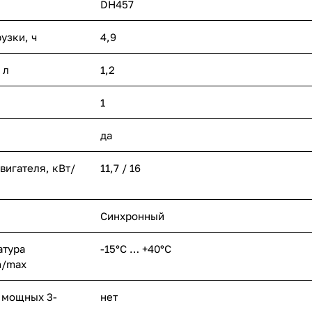
DH457
узки, ч
4,9
 л
1,2
1
да
игателя, кВт/
11,7 / 16
Синхронный
атура
-15°С … +40°С
n/max
 мощных 3-
нет