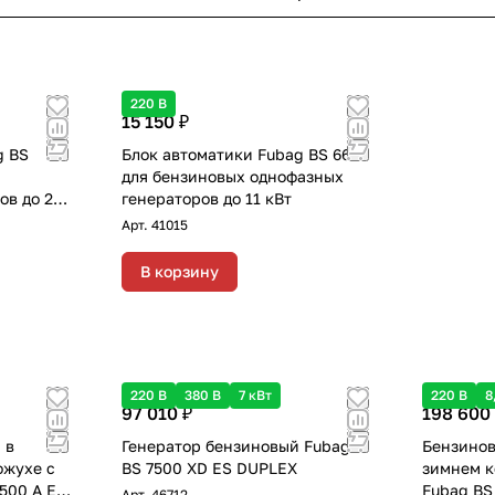
220 В
15 150 ₽
g BS
Блок автоматики Fubag BS 6600
для бензиновых однофазных
ов до 22
генераторов до 11 кВт
"зима-
Арт.
41015
В корзину
220 В
380 В
7 кВт
220 В
8
97 010 ₽
198 600
 в
Генератор бензиновый Fubag
Бензинов
ожухе с
BS 7500 XD ES DUPLEX
зимнем к
500 A ES
Fubag BS
Арт.
46712