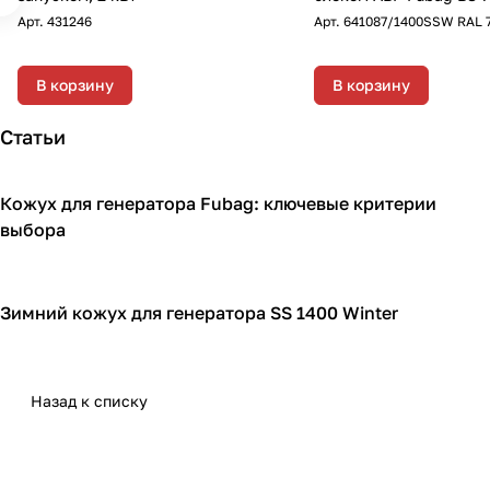
DUPLEX/1400SSW RAL 
Арт.
431246
Арт.
641087/1400SSW RAL 
однофазный с
электростартером, 7 к
В корзину
В корзину
Статьи
Кожух для генератора Fubag: ключевые критерии
Кожухи для генераторов
выбора
Зимний кожух для генератора SS 1400 Winter
Кожухи для генераторов
Назад к списку