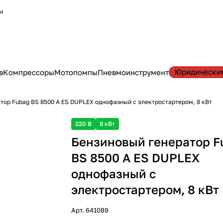
ы
Юридически
в
Компрессоры
Мотопомпы
Пневмоинструмент
тор Fubag BS 8500 A ES DUPLEX однофазный с электростартером, 8 кВт
220 В
8 кВт
Бензиновый генератор F
BS 8500 A ES DUPLEX
однофазный с
электростартером, 8 кВт
Арт.
641089