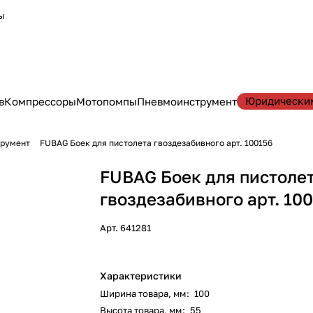
ы
Юридически
в
Компрессоры
Мотопомпы
Пневмоинструмент
трумент
FUBAG Боек для пистолета гвоздезабивного арт. 100156
FUBAG Боек для пистоле
гвоздезабивного арт. 10
Арт.
641281
Характеристики
Ширина товара, мм
:
100
Высота товара, мм
:
55