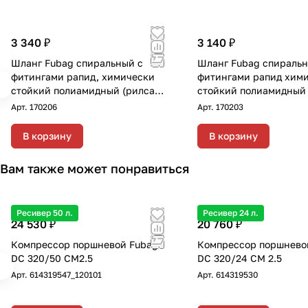
3 340 ₽
3 140 ₽
Шланг Fubag спиральный с
Шланг Fubag спиральн
фитингами рапид, химически
фитингами рапид хим
стойкий полиамидный (рилсан),
стойкий полиамидный 
15бар, 8x12мм, 15м
15бар 6x8мм 20м
Арт.
170206
Арт.
170203
В корзину
В корзину
Вам также может понравиться
Ресивер 50 л.
Ресивер 24 л.
24 530 ₽
20 760 ₽
Компрессор поршневой Fubag
Компрессор поршнево
DC 320/50 CM2.5
DC 320/24 CM 2.5
Арт.
614319547_120101
Арт.
614319530