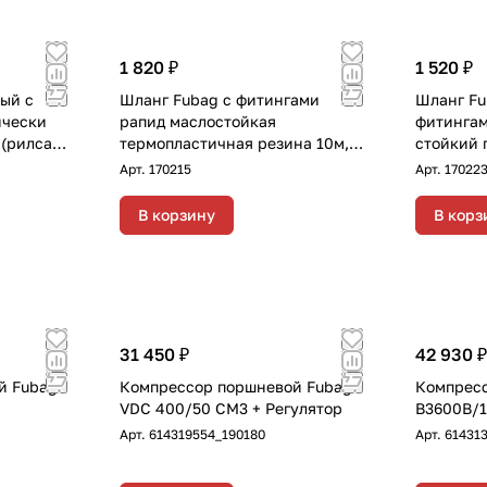
1 820 ₽
1 520 ₽
ый с
Шланг Fubag с фитингами
Шланг Fu
ически
рапид маслостойкая
фитингам
(рилсан)
термопластичная резина 10м,
стойкий 
диаметр 8х13 мм
Арт.
170215
Арт.
17022
В корзину
В корз
31 450 ₽
42 930 ₽
й Fubag
Компрессор поршневой Fubag
Компресс
VDC 400/50 CM3 + Регулятор
B3600B/
Арт.
614319554_190180
Арт.
61431