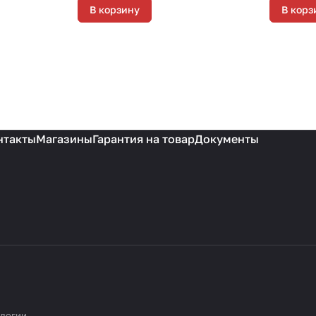
В корзину
В корз
нтакты
Магазины
Гарантия на товар
Документы
ологии
.