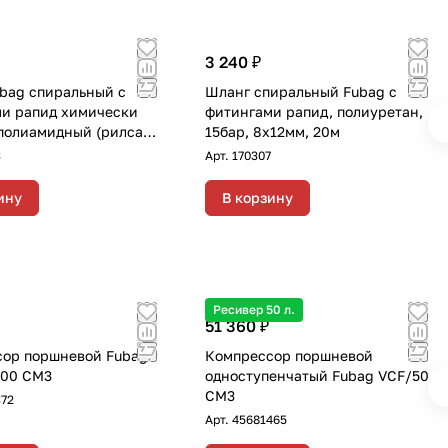
3 240 ₽
bag спиральный с
Шланг спиральный Fubag с
и рапид химически
фитингами рапид, полиуретан,
полиамидный (рилсан)
15бар, 8x12мм, 20м
15бар 6x8мм 10м
3
Арт.
170307
ину
В корзину
Ресивер 50 л.
51 360 ₽
ор поршневой Fubag
Компрессор поршневой
100 CM3
одноступенчатый Fubag VCF/50
CM3
372
Арт.
45681465