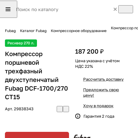
Компрессор по
Fubag
Каталог Fubag
Компрессорное оборудование
Ресивер 270 л.
187 200 ₽
Компрессор
Цена указана с учётом
поршневой
НДС 22%
трехфазный
двухступенчатый
Рассчитать доставку
Fubag DCF-1700/270
Предложить свою
цену!
CT15
Хочу в подарок
Арт.
29838343
Гарантия 2 года