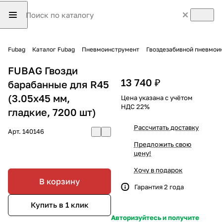
Fubag
Каталог Fubag
Пневмоинструмент
Гвоздезабивной пневмои
FUBAG Гвозди
13 740 ₽
барабанные для R45
(3.05x45 мм,
Цена указана с учётом
НДС 22%
гладкие, 7200 шт)
Рассчитать доставку
Арт.
140146
Предложить свою
цену!
Хочу в подарок
В корзину
Гарантия 2 года
Купить в 1 клик
Авторизуйтесь и получите