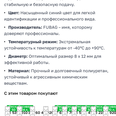
стабильную и безопасную подачу.
Цвет:
Насыщенный синий цвет для легкой
идентификации и профессионального вида.
Производитель:
FUBAG – имя, которому
доверяют профессионалы.
Температурный режим:
Экстремальная
устойчивость к температурам от -40°C до +90°C.
Диаметр:
Оптимальный размер 8 x 12 мм для
эффективной работы.
Материал:
Прочный и долговечный полиуретан,
устойчивый к агрессивным химическим
веществам.
С этим товаром покупают
Ресивер
Ресивер
Ресивер
Ресивер
Ресивер
Ресивер
Ресивер
Ресиве
50 л.
24 л.
50 л.
24 л.
50 л.
50 л.
100 л.
270 л.
24 530
13 910
15 060
49 920
17 622
20 760
24 530
31 450
68 210
126 92