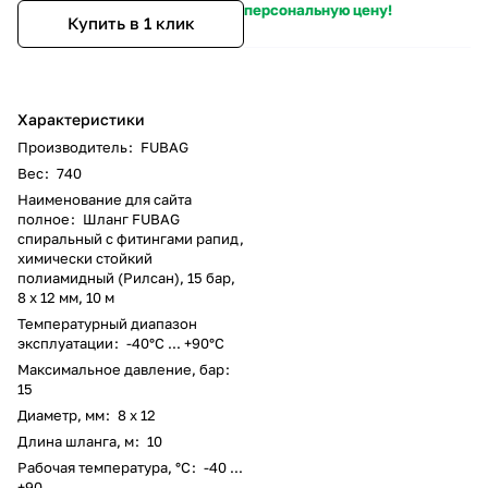
персональную цену!
Купить в 1 клик
Характеристики
Производитель
:
FUBAG
Вес
:
740
Наименование для сайта
полное
:
Шланг FUBAG
спиральный с фитингами рапид,
химически стойкий
полиамидный (Рилсан), 15 бар,
8 x 12 мм, 10 м
Температурный диапазон
эксплуатации
:
-40°С ... +90°С
Максимальное давление, бар
:
15
Диаметр, мм
:
8 x 12
Длина шланга, м
:
10
Рабочая температура, °C
:
-40 ...
+90