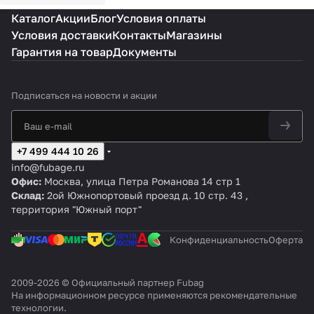
C
b
C
C
0/
B/
Каталог
Акции
Блог
Условия оплаты
M
a
M
M
50
10
Условия доставки
Контакты
Магазины
2.
g
2.
2.
C
0
5
F
5
5
M
C
Гарантия на товар
Документы
C
3
T
2
4
3
Подписаться
на новости и акции
0
/5
0
C
+7 499 444 10 26
M
info@fubage.ru
2
Офис:
Москва, улица Петра Романова 14 стр 1
Склад:
2ой Южнопортовый проезд д. 10 стр. 43 ,
территория "Южный порт"
Конфиденциальность
Оферта
2009-2026 © Официальный партнер Fubag
На информационном ресурсе применяются
рекомендательные
технологии
.