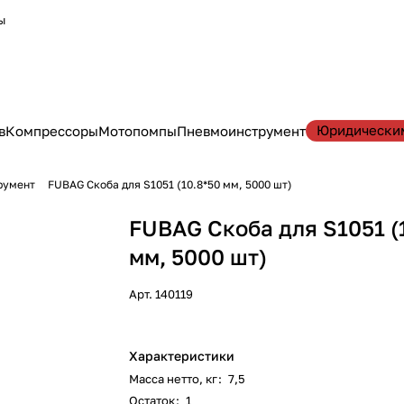
ы
Юридически
в
Компрессоры
Мотопомпы
Пневмоинструмент
румент
FUBAG Скоба для S1051 (10.8*50 мм, 5000 шт)
FUBAG Скоба для S1051 (
мм, 5000 шт)
Арт.
140119
Характеристики
Масса нетто, кг
:
7,5
Остаток
:
1