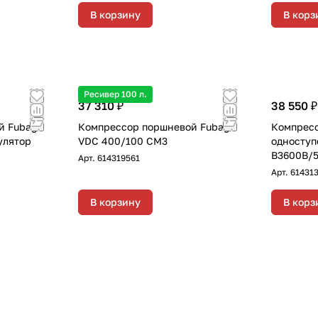
ов, с
В корзину
В корз
 8 мм и
астичная
х13 мм
Ресивер 100 л.
37 310 ₽
38 550 ₽
й Fubag
Компрессор поршневой Fubag
Компрес
улятор
VDC 400/100 CM3
одноступ
B3600B/
Арт.
614319561
Арт.
614313
В корзину
В корз