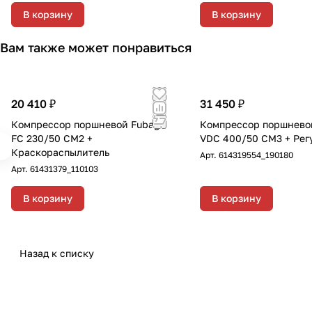
"Рапид" длиной 10 метр
В корзину
В корзину
внутренним диаметром
вн с фитингами рапид
Вам также может понравиться
маслостойкая термопл
резина 15м, диаметр 8
20 410 ₽
31 450 ₽
Компрессор поршневой Fubag
Компрессор поршнево
FС 230/50 CM2 +
VDC 400/50 CM3 + Рег
Краскораспылитель
Арт.
614319554_190180
Арт.
61431379_110103
В корзину
В корзину
Назад к списку