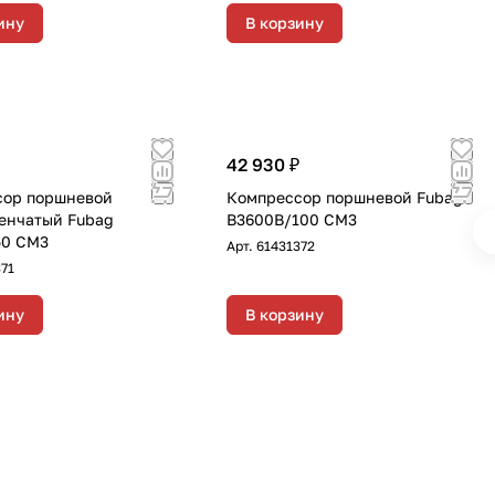
ину
В корзину
42 930 ₽
сор поршневой
Компрессор поршневой Fubag
енчатый Fubag
B3600B/100 CM3
50 CM3
Арт.
61431372
71
ину
В корзину