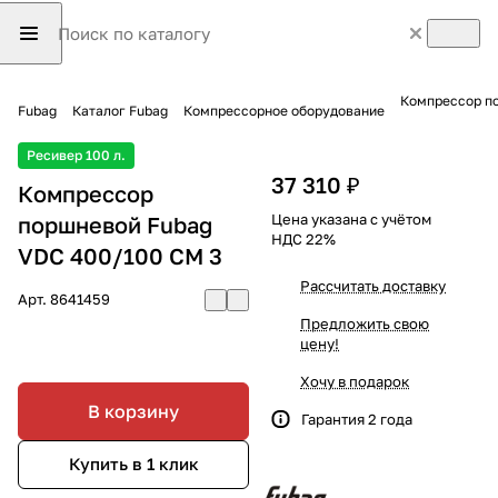
Компрессор по
Fubag
Каталог Fubag
Компрессорное оборудование
Ресивер 100 л.
37 310 ₽
Компрессор
Цена указана с учётом
поршневой Fubag
НДС 22%
VDC 400/100 CM 3
Рассчитать доставку
Арт.
8641459
Предложить свою
цену!
Хочу в подарок
В корзину
Гарантия 2 года
Купить в 1 клик