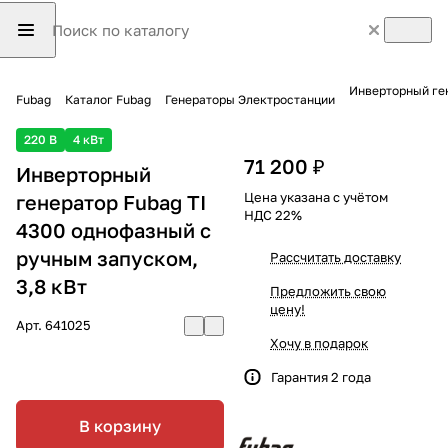
Инверторный ген
Fubag
Каталог Fubag
Генераторы Электростанции
220 В
4 кВт
71 200 ₽
Инверторный
Цена указана с учётом
генератор Fubag TI
НДС 22%
4300 однофазный с
ручным запуском,
Рассчитать доставку
3,8 кВт
Предложить свою
цену!
Арт.
641025
Хочу в подарок
Гарантия 2 года
В корзину