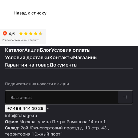
бензинов
ляный
ется&quot;
маслян
е
ых
компре
маслом:
ый
Компрессор
Назад к списку
компресс
ссор
диагности
компре
ы: ключевые
оров
ка
ссор?
различия
Каталог
Акции
Блог
Условия оплаты
Условия доставки
Контакты
Магазины
Гарантия на товар
Документы
Подписаться
на новости и акции
+7 499 444 10 26
info@fubage.ru
Офис:
Москва, улица Петра Романова 14 стр 1
Склад:
2ой Южнопортовый проезд д. 10 стр. 43 ,
территория "Южный порт"