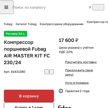
Компрессор по
Fubag
Каталог Fubag
Компрессорное оборудование
Ресивер 24 л.
17 600 ₽
Компрессор
Цена указана с учётом
поршневой Fubag
НДС 22%
AIR MASTER KIT FC
230/24
Рассчитать доставку
Предложить свою
Арт.
61431380
цену!
Хочу в подарок
Гарантия 2 года
В корзину
Купить в 1 клик