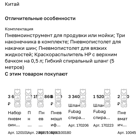
Китай
Отличительные особенности
Комплектация
Пневмоинструмент для продувки или мойки; Три
наконечника в комплекте; Пневмопистолет для
накачки шин; Пневмопистолет для вязких
жидкостей; Краскораспылитель HP с верхним
бачком на 0,5 л; Гибкий спиральный шланг (5
метров)
С этим товаром покупают
3 660
12 150
12 860
6 160
3 340 ₽
1 520 ₽
2 980
₽
₽
₽
₽
₽
Шланг
Шланг
Fubag
Fubag
Набор
П
Пн
Пнев
Пне
спираль
спираль
пневм
н
ев
мошл
вмат
ный с
ный с
оинст
ев
мо
ифма
ичес
Арт.
170206
Арт.
170223
фитинга
фитинга
румен
м
га
шина
кий
Арт.
120101
Арт.
200215
Арт.
100230
Арт.
100180
Арт.
1004
ми
ми