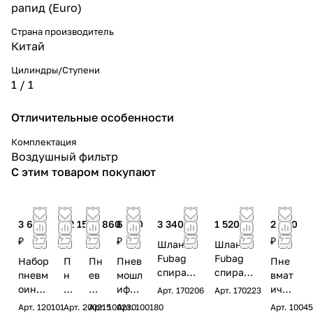
рапид (Euro)
Страна производитель
Китай
Цилиндры/Ступени
1 / 1
Отличительные особенности
Комплектация
Воздушный фильтр
С этим товаром покупают
3 660
12 150
12 860
6 160
3 340 ₽
1 520 ₽
2 980
₽
₽
₽
₽
₽
Шланг
Шланг
Fubag
Fubag
Набор
П
Пн
Пнев
Пне
спираль
спираль
пневм
н
ев
мошл
вмат
ный с
ный с
оинст
ев
мо
ифма
ичес
Арт.
170206
Арт.
170223
фитинга
фитинга
румен
м
га
шина
кий
Арт.
120101
Арт.
200215
Арт.
100230
Арт.
100180
Арт.
1004