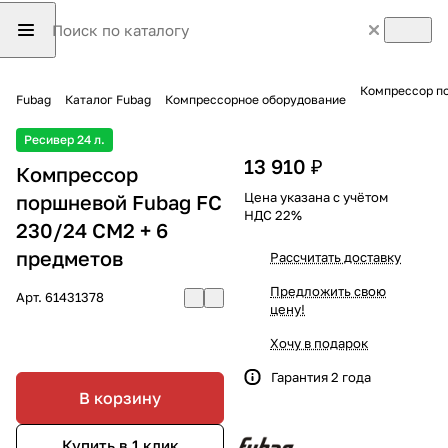
Компрессор по
Fubag
Каталог Fubag
Компрессорное оборудование
Ресивер 24 л.
13 910 ₽
Компрессор
Цена указана с учётом
поршневой Fubag FC
НДС 22%
230/24 CM2 + 6
предметов
Рассчитать доставку
Предложить свою
Арт.
61431378
цену!
Хочу в подарок
Гарантия 2 года
В корзину
Купить в 1 клик