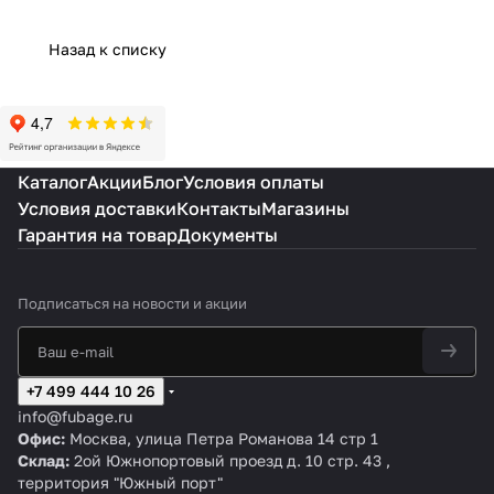
бензинов
ляный
ется&quot;
маслян
е
ых
компре
маслом:
ый
Компрессор
Назад к списку
компресс
ссор
диагности
компре
ы: ключевые
оров
ка
ссор?
различия
Каталог
Акции
Блог
Условия оплаты
Условия доставки
Контакты
Магазины
Гарантия на товар
Документы
Подписаться
на новости и акции
+7 499 444 10 26
info@fubage.ru
Офис:
Москва, улица Петра Романова 14 стр 1
Склад:
2ой Южнопортовый проезд д. 10 стр. 43 ,
территория "Южный порт"