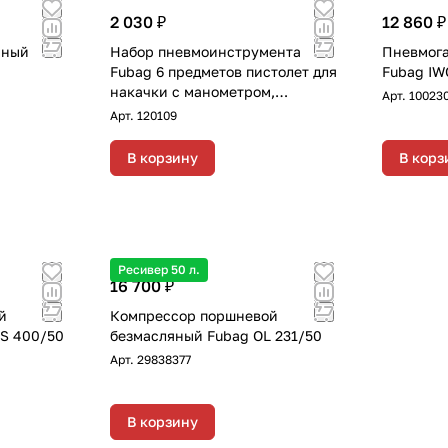
2 030 ₽
12 860 ₽
рный
Набор пневмоинструмента
Пневмога
Fubag 6 предметов пистолет для
Fubag IW
накачки с манометром,
Арт.
10023
продувочный пистолет,
Арт.
120109
спиральный шланг 5 м, насадки
для накачки 3 шт
В корзину
В корз
Ресивер 50 л.
16 700 ₽
й
Компрессор поршневой
S 400/50
безмасляный Fubag OL 231/50
Арт.
29838377
В корзину