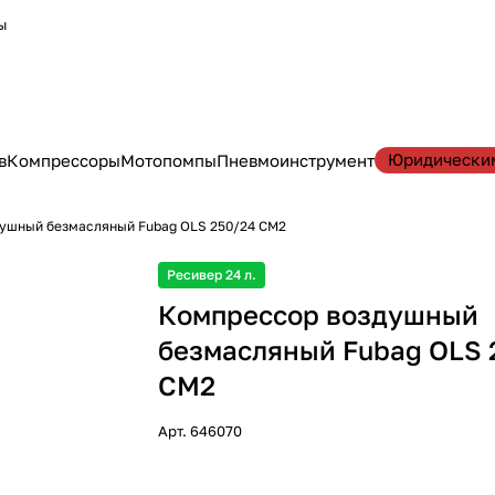
ы
Юридически
в
Компрессоры
Мотопомпы
Пневмоинструмент
ушный безмасляный Fubag OLS 250/24 CM2
Ресивер 24 л.
Компрессор воздушный
безмасляный Fubag OLS 
CM2
Арт.
646070