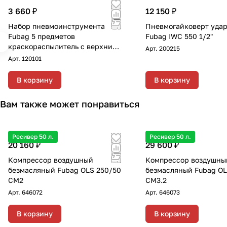
3 660 ₽
12 150 ₽
Набор пневмоинструмента
Пневмогайковерт уда
Fubag 5 предметов
Fubag IWC 550 1/2"
краскораспылитель с верхним
Арт.
200215
бачком
Арт.
120101
В корзину
В корзину
Вам также может понравиться
Ресивер 50 л.
Ресивер 50 л.
20 160 ₽
29 600 ₽
Компрессор воздушный
Компрессор воздушны
безмасляный Fubag OLS 250/50
безмасляный Fubag OL
CM2
CM3.2
Арт.
646072
Арт.
646073
В корзину
В корзину