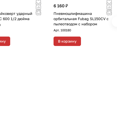
6 160 ₽
йковерт ударный
Пневмошлифмашина
C 600 1/2 дюйма
орбитальная Fubag SL150CV с
пылеотводом с набором
0
Арт.
100180
ину
В корзину