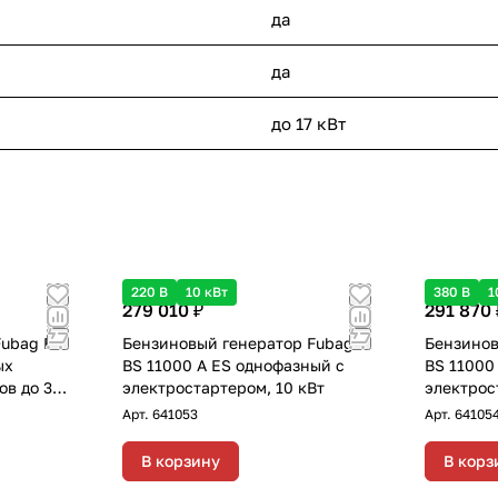
да
да
до 17 кВт
220 В
10 кВт
380 В
1
279 010 ₽
291 870 
Fubag BS
Бензиновый генератор Fubag
Бензинов
ых
BS 11000 A ES однофазный с
BS 11000
ов до 30
электростартером, 10 кВт
электрос
"зима-
Арт.
641053
Арт.
64105
В корзину
В корз