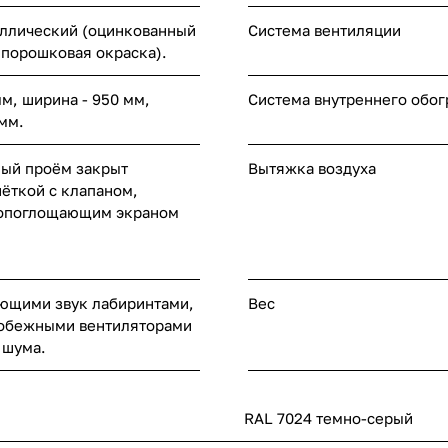
ллический (оцинкованный
Система вентиляции
; порошковая окраска).
мм, ширина - 950 мм,
Система внутреннего обог
 мм.
ый проём закрыт
Вытяжка воздуха
ёткой с клапаном,
опоглощающим экраном
ющими звук лабиринтами,
Вес
робежными вентиляторами
 шума.
RAL 7024 темно-серый