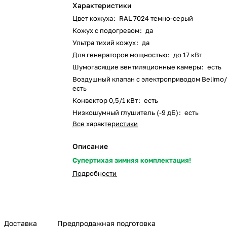
Характеристики
Цвет кожуха
:
RAL 7024 темно-серый
Кожух с подогревом
:
да
Ультра тихий кожух
:
да
Для генераторов мощностью
:
до 17 кВт
Шумогасящие вентиляционные камеры
:
есть
Воздушный клапан с электроприводом Belimo
есть
Конвектор 0,5/1 кВт
:
есть
Низкошумный глушитель (-9 дБ)
:
есть
Все характеристики
Описание
Супертихая зимняя комплектация!
Подробности
Доставка
Предпродажная подготовка