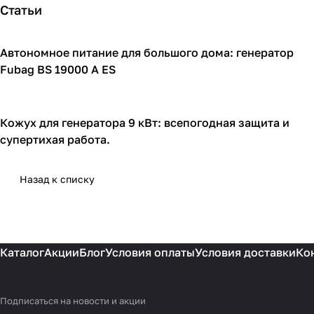
Статьи
Автономное питание для большого дома: генератор
Генераторы
Fubag BS 19000 A ES
Кожух для генератора 9 кВт: всепогодная защита и
Кожухи для генераторов
супертихая работа.
Назад к списку
Каталог
Акции
Блог
Условия оплаты
Условия доставки
Ко
Подписаться
на новости и акции