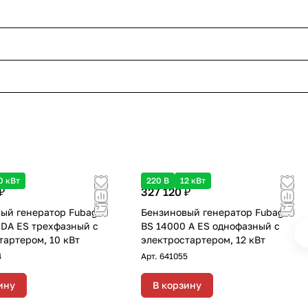
0 кВт
220 В
12 кВт
₽
327 120 ₽
ый генератор Fubag
Бензиновый генератор Fubag
 DA ES трехфазный с
BS 14000 A ES однофазный с
тартером, 10 кВт
электростартером, 12 кВт
4
Арт.
641055
ину
В корзину