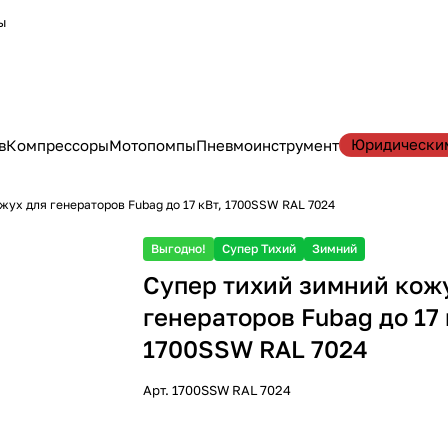
ы
Юридически
в
Компрессоры
Мотопомпы
Пневмоинструмент
жух для генераторов Fubag до 17 кВт, 1700SSW RAL 7024
Выгодно!
Супер Тихий
Зимний
Супер тихий зимний кож
генераторов Fubag до 17 
1700SSW RAL 7024
Арт.
1700SSW RAL 7024