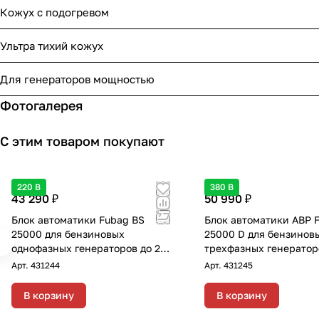
Кожух с подогревом
Ультра тихий кожух
Для генераторов мощностью
Фотогалерея
С этим товаром покупают
220 В
380 В
43 290 ₽
50 990 ₽
Блок автоматики Fubag BS
Блок автоматики АВР 
25000 для бензиновых
25000 D для бензинов
однофазных генераторов до 22
трехфазных генератор
кВт с переключением "зима-
кВт с переключением 
Арт.
431244
Арт.
431245
лето"
лето"
В корзину
В корзину