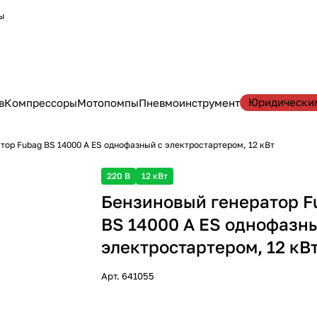
ы
Юридически
в
Компрессоры
Мотопомпы
Пневмоинструмент
тор Fubag BS 14000 A ES однофазный с электростартером, 12 кВт
220 В
12 кВт
Бензиновый генератор F
BS 14000 A ES однофазн
электростартером, 12 кВ
Арт.
641055