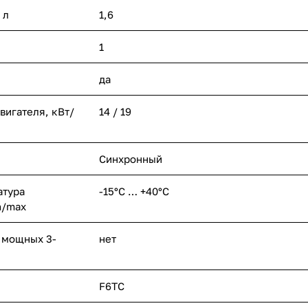
 л
1,6
1
да
игателя, кВт/
14 / 19
Синхронный
атура
-15°С … +40°С
n/max
 мощных 3-
нет
F6TC