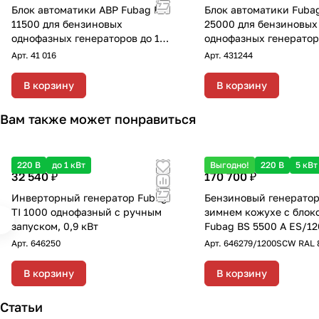
Блок автоматики АВР Fubag BS
Блок автоматики Fuba
11500 для бензиновых
25000 для бензиновых
однофазных генераторов до 11
однофазных генератор
кВт с переключением "зима-
кВт с переключением 
Арт.
41 016
Арт.
431244
лето"
лето"
В корзину
В корзину
Вам также может понравиться
220 В
до 1 кВт
Выгодно!
220 В
5 кВт
32 540 ₽
170 700 ₽
Инверторный генератор Fubag
Бензиновый генератор
TI 1000 однофазный с ручным
зимнем кожухе с блок
запуском, 0,9 кВт
Fubag BS 5500 A ES/1
RAL 8019 однофазный 
Арт.
646250
Арт.
646279/1200SCW RAL 
электростартером, 5 к
В корзину
В корзину
Статьи