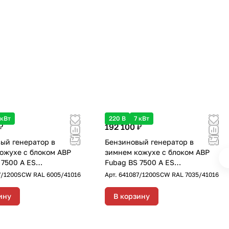
 кВт
220 В
7 кВт
₽
192 100 ₽
ый генератор в
Бензиновый генератор в
ожухе с блоком АВР
зимнем кожухе с блоком АВР
 7500 A ES
Fubag BS 7500 A ES
1200SCW RAL 6005
DUPLEX/1200SCW RAL 7035
7/1200SCW RAL 6005/41016
Арт.
641087/1200SCW RAL 7035/41016
ый с
однофазный с
тартером, 7 кВт
электростартером, 7 кВт
ину
В корзину