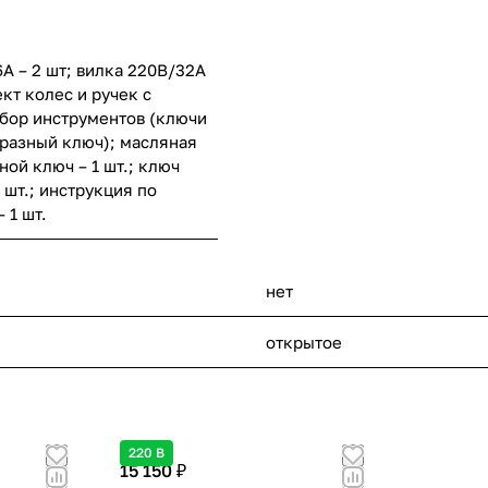
А – 2 шт; вилка 220В/32А
ект колес и ручек с
бор инструментов (ключи
бразный ключ); масляная
ной ключ – 1 шт.; ключ
 шт.; инструкция по
 1 шт.
нет
открытое
220 В
15 150 ₽