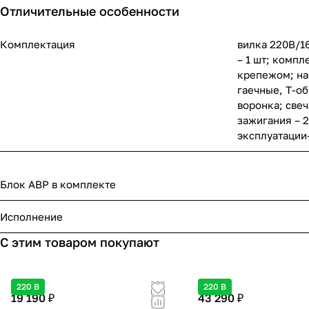
Отличительные особенности
Комплектация
вилка 220В/16
– 1 шт; компл
крепежом; на
гаечные, Т-о
воронка; свеч
зажигания – 2
эксплуатации–
Блок АВР в комплекте
Исполнение
С этим товаром покупают
220 В
220 В
19 190 ₽
43 290 ₽