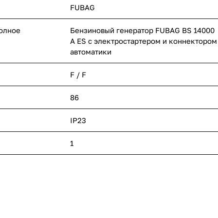
FUBAG
полное
Бензиновый генератор FUBAG BS 14000
A ES с электростартером и коннектором
автоматики
F / F
86
IP23
1