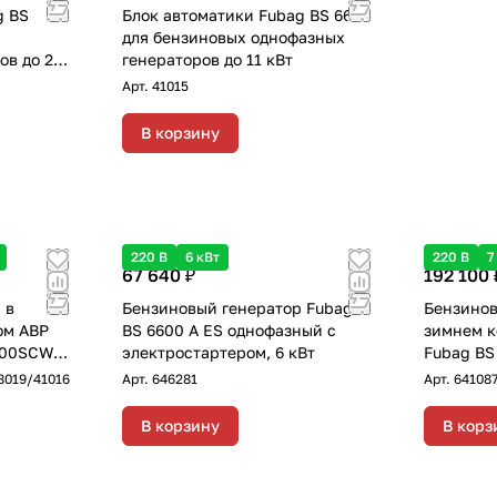
g BS
Блок автоматики Fubag BS 6600
для бензиновых однофазных
ов до 22
генераторов до 11 кВт
"зима-
Арт.
41015
В корзину
220 В
6 кВт
220 В
7
67 640 ₽
192 100 
 в
Бензиновый генератор Fubag
Бензинов
ом АВР
BS 6600 A ES однофазный с
зимнем к
200SCW
электростартером, 6 кВт
Fubag BS
с
DUPLEX/
8019/41016
Арт.
646281
Арт.
64108
Вт
однофазн
электрос
В корзину
В корз