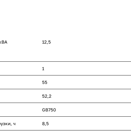
кВА
12,5
1
55
52,2
GB750
узки, ч
8,5