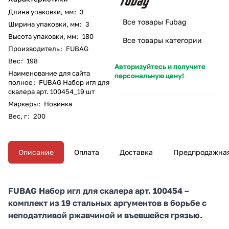
Длина упаковки, мм
:
3
Все товары Fubag
Ширина упаковки, мм
:
3
Высота упаковки, мм
:
180
Все товары категории
Производитель
:
FUBAG
Вес
:
198
Авторизуйтесь и получите
Наименование для сайта
персональную цену!
полное
:
FUBAG Набор игл для
скалера арт. 100454_19 шт
Маркеры
:
Новинка
Вес, г
:
200
Описание
Оплата
Доставка
Предпродажная
FUBAG Набор игл для скалера арт. 100454 –
комплект из 19 стальных аргументов в борьбе с
неподатливой ржавчиной и въевшейся грязью.