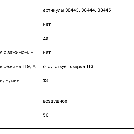
артикулы 38443, 38444, 38445
нет
да
я с зажимом, м
нет
в режиме TIG, А
отсутствует сварка TIG
и, м/мин
13
воздушное
50