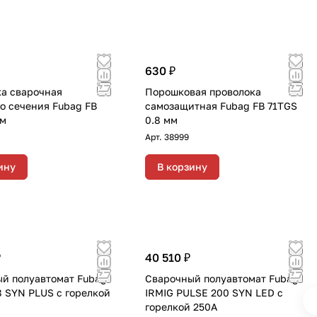
630 ₽
а сварочная
Порошковая проволока
о сечения Fubag FB
самозащитная Fubag FB 71TGS
мм
0.8 мм
Арт.
38999
ину
В корзину
₽
40 510 ₽
й полуавтомат Fubag
Сварочный полуавтомат Fubag
8 SYN PLUS c горелкой
IRMIG PULSE 200 SYN LED с
горелкой 250А