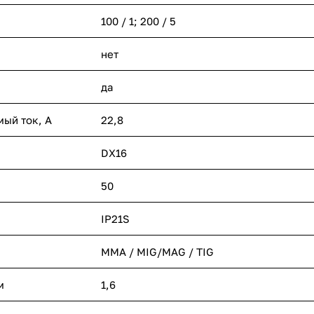
100 / 1; 200 / 5
нет
да
ый ток, А
22,8
DX16
50
IP21S
ММА / MIG/MAG / TIG
м
1,6