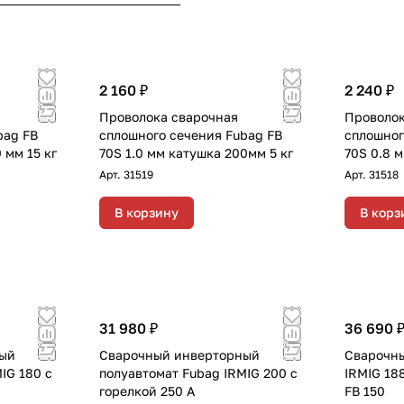
2 160 ₽
2 240 ₽
Проволока сварочная
Проволок
bag FB
сплошного сечения Fubag FB
сплошног
 мм 15 кг
70S 1.0 мм катушка 200мм 5 кг
70S 0.8 
Арт.
31519
Арт.
31518
В корзину
В корз
31 980 ₽
36 690 
ный
Сварочный инверторный
Сварочны
IG 180 с
полуавтомат Fubag IRMIG 200 с
IRMIG 18
горелкой 250 А
FB 150