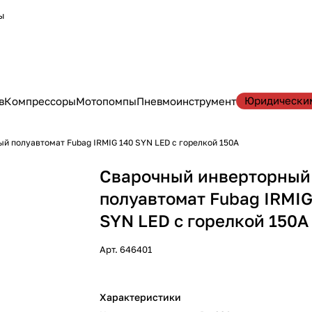
ы
Юридически
в
Компрессоры
Мотопомпы
Пневмоинструмент
й полуавтомат Fubag IRMIG 140 SYN LED с горелкой 150А
Сварочный инверторный
полуавтомат Fubag IRMIG
SYN LED с горелкой 150А
Арт.
646401
Характеристики