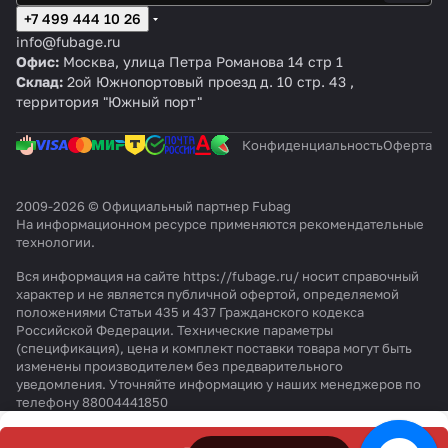
F
8
сва
0
U
w
Горе
и
н
+7 499 444 10 26
u
0
рщ
8
L
di
лка
я
и
info@fubage.ru
b
с
ик
S
S
sp
FB
F
я
Офис:
Москва, улица Петра Романова 14 стр 1
a
г
а +
Y
E
la
360
u
F
Склад:
2ой Южнопортовый проезд д. 10 стр. 43 ,
g
о
Св
N
2
y
b
u
территория "Южный порт"
I
р
ар
P
0
с
a
b
R
е
оч
L
0
го
g
a
Конфиденциальность
Оферта
M
л
ны
U
S
р
F
g
I
к
е
S
Y
ел
B
F
G
о
кр
c
N
ко
7
B
2009-2026 © Официальный партнер Fubag
1
й
аги
г
с
й
0
7
На информационном ресурсе применяются
рекомендательные
8
F
о
г
F
S
0
технологии
.
0
B
р
о
B
1.
S
с
2
е
р
25
0
0
Вся информация на сайте https://fubage.ru/ носит справочный
г
5
л
е
0
м
.
характер и не является публичной офертой, определяемой
положениями Статьи 435 и 437 Гражданского кодекса
о
0
к
л
Er
м
8
Российской Федерации. Технические параметры
р
о
к
g
к
м
(спецификация), цена и комплект поставки товара могут быть
е
й
о
o
а
м
изменены производителем без предварительного
л
F
й
3
т
уведомления. Уточняйте информацию у наших менеджеров по
к
B
2
м
у
телефону 88004441850
о
2
5
ш
й
5
0
к