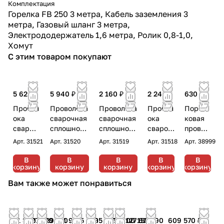
Комплектация
Горелка FB 250 3 метра, Кабель заземления 3
метра, Газовый шланг 3 метра,
Электрододержатель 1,6 метра, Ролик 0,8-1,0,
Хомут
С этим товаром покупают
5 620 ₽
5 940 ₽
2 160 ₽
2 240 ₽
630 ₽
Провол
Проволока
Проволока
Провол
Порош
ока
сварочная
сварочная
ока
ковая
свароч
сплошного
сплошного
свароч
провол
ная
сечения
сечения
ная
ока
Арт.
31521
Арт.
31520
Арт.
31519
Арт.
31518
Арт.
38999
сплошн
Fubag FB
Fubag FB
сплошн
самоза
ого
70S 1.0 мм
70S 1.0 мм
ого
щитная
В
В
В
В
В
корзину
корзину
корзину
корзину
корзину
сечени
катушка
катушка
сечени
Fubag
я
270 мм 15
200мм 5 кг
я Fubag
FB
Вам также может понравиться
Fubag
кг
FB 70S
71TGS
FB 70S
0.8 мм
0.8 мм
1.2 мм
21 840
27 180
29 310
31 980
35 180
85 220
123 600
127 610
155 590
609 570 ₽