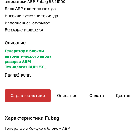
автоматики АВР Fubag BS 11500
Блок АВР в комплекте
:
да
Высокие пусковые токи
:
да
Исполнение
:
открытое
Все характеристики
Описание
Генератор в блоком
автоматического ввода
резерва АВР!
Технология DUPLEX
максимальные пусковые токи
Подробности
до 65 А!
Характеристики
Описание
Оплата
Доставк
Характеристики Fubag
Генератор в Кожухе с блоком АВР