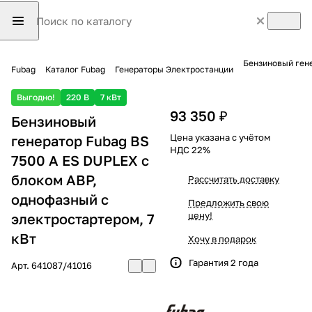
Бензиновый гене
Fubag
Каталог Fubag
Генераторы Электростанции
Выгодно!
220 В
7 кВт
93 350 ₽
Бензиновый
Цена указана с учётом
генератор Fubag BS
НДС 22%
7500 A ES DUPLEX с
блоком АВР,
Рассчитать доставку
однофазный с
Предложить свою
цену!
электростартером, 7
кВт
Хочу в подарок
Гарантия 2 года
Арт.
641087/41016