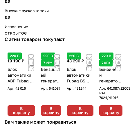
да
Высокие пусковые токи
да
Исполнение
открытое
С этим товаром покупают
220 В
220 В
220 В
220 В
19 190 ₽
89 480 ₽
43 290 ₽
192 100 ₽
7 кВт
7 кВт
Блок
Бензинов
Блок
Бензиновы
автоматики
ый
автоматики
й
АВР Fubag BS
генерато
Fubag BS
генератор
11500 для
р Fubag
25000 для
в зимнем
Арт.
41 016
Арт.
641087
Арт.
431244
Арт.
641087/120
бензиновых
BS 7500 A
бензиновых
кожухе с
RAL
7024/41016
однофазных
ES
однофазных
блоком
генераторов
DUPLEX
генераторов
АВР Fubag
В
В
В
В
до 11 кВт с
однофазн
до 22 кВт с
BS 7500 A
корзину
корзину
корзину
корзину
переключени
ый с
переключен
ES
Вам также может понравиться
ем "зима-
электрос
ием "зима-
DUPLEX/12
лето"
тартером
лето"
00SCW