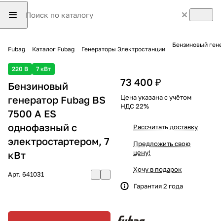
Бензиновый гене
Fubag
Каталог Fubag
Генераторы Электростанции
220 В
7 кВт
73 400 ₽
Бензиновый
Цена указана с учётом
генератор Fubag BS
НДС 22%
7500 A ES
однофазный с
Рассчитать доставку
электростартером, 7
Предложить свою
цену!
кВт
Хочу в подарок
Арт.
641031
Гарантия 2 года