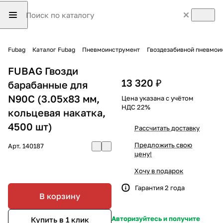
Fubag
Каталог Fubag
Пневмоинструмент
Гвоздезабивной пневмои
FUBAG Гвозди
13 320 ₽
барабанные для
N90C (3.05x83 мм,
Цена указана с учётом
НДС 22%
кольцевая накатка,
4500 шт)
Рассчитать доставку
Предложить свою
Арт.
140187
цену!
Хочу в подарок
Гарантия 2 года
В корзину
Авторизуйтесь и получите
Купить в 1 клик