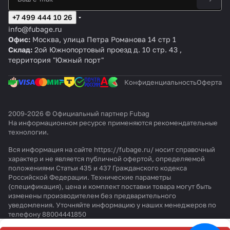
g
23
/5
g
CT
CT
CT
са
8х
10
10
6х
5м
и
р
F
0/
0
B
4
4
5
н)
13
х1
х1
11
м
у
ет
+7 499 444 10 26
С
24
CM
3
мм
5
5
мм
15
р
а
info@fubage.ru
2
3
6
мм
мм
м
е
н,
Офис:
Москва, улица Петра Романова 14 стр 1
3
0
т
15
Склад:
2ой Южнопортовый проезд д. 10 стр. 43 ,
0
0
а
б
территория "Южный порт"
/
B
н,
а
5
/
1
р,
0
1
Конфиденциальность
Оферта
5
6
C
0
б
x1
M
0
а
0
2
C
2009-2026 © Официальный партнер Fubag
р,
м
На информационном ресурсе применяются
рекомендательные
M
6
м,
технологии
.
3
x
1
1
0
Вся информация на сайте https://fubage.ru/ носит справочный
0
м
характер и не является публичной офертой, определяемой
м
положениями Статьи 435 и 437 Гражданского кодекса
м,
Российской Федерации. Технические параметры
1
(спецификация), цена и комплект поставки товара могут быть
изменены производителем без предварительного
5
уведомления. Уточняйте информацию у наших менеджеров по
м
телефону 88004441850