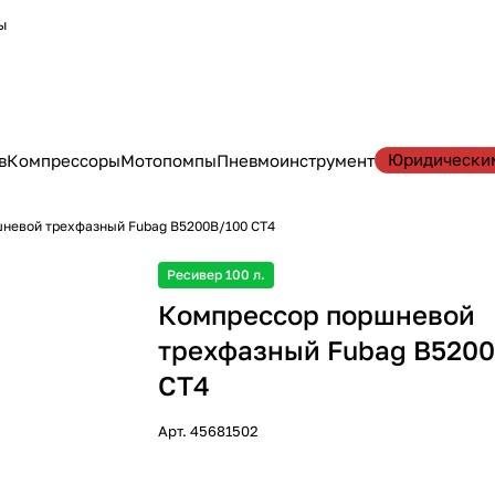
ы
Юридически
в
Компрессоры
Мотопомпы
Пневмоинструмент
невой трехфазный Fubag B5200B/100 CT4
Ресивер 100 л.
Компрессор поршневой
трехфазный Fubag B520
CT4
Арт.
45681502