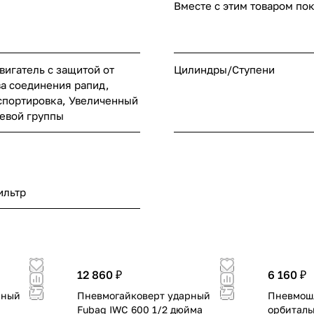
Вместе с этим товаром по
вигатель с защитой от
Цилиндры/Ступени
ва соединения рапид,
спортировка, Увеличенный
евой группы
ильтр
12 860 ₽
6 160 ₽
рный
Пневмогайковерт ударный
Пневмош
Fubag IWC 600 1/2 дюйма
орбиталь