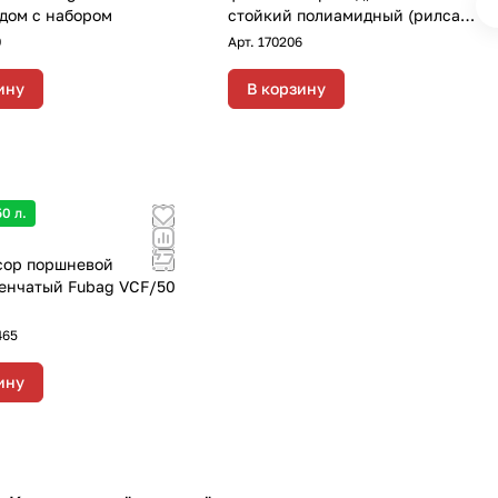
дом с набором
стойкий полиамидный (рилсан),
15бар, 8x12мм, 15м
0
Арт.
170206
ину
В корзину
0 л.
сор поршневой
енчатый Fubag VCF/50
465
ину