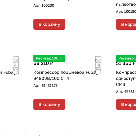
пылеотво
Арт.
100230
Арт.
10018
В корзину
В корз
Ресивер 100 л.
Ресивер 5
68 210 ₽
51 360 ₽
й Fubag
Компрессор поршневой Fubag
Компрес
B4800B/100 CT4
одноступ
CM3
Арт.
61431373
Арт.
45681
В корзину
В корз