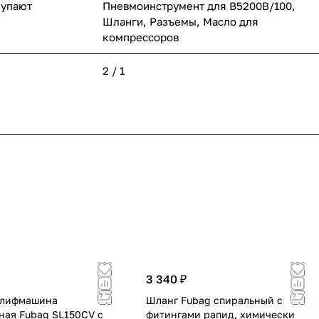
купают
Пневмоинструмент для B5200B/100,
Шланги, Разъемы, Масло для
компрессоров
2 / 1
3 340 ₽
лифмашина
Шланг Fubag спиральный с
ная Fubag SL150CV с
фитингами рапид, химически