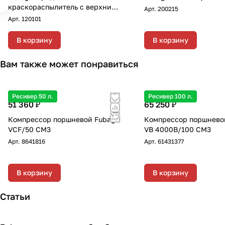
краскораспылитель с верхним
Арт.
200215
бачком
Арт.
120101
В корзину
В корзину
Вам также может понравиться
Ресивер 50 л.
Ресивер 100 л.
51 360 ₽
65 250 ₽
Компрессор поршневой Fubag
Компрессор поршнево
VCF/50 СM3
VB 4000B/100 CM3
Арт.
8641816
Арт.
61431377
В корзину
В корзину
Статьи