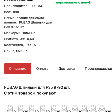
персональную цену!
Производитель
:
FUBAG
Вес
:
898
Наименование для сайта
полное
:
FUBAG Шпильки для
P35 9792 шт.
Маркеры
:
Новинка
Диаметр, мм
:
0,64
Количество, шт.
:
9792
Длина, мм
:
35
Описание
Оплата
Доставка
Предпродажная
FUBAG Шпильки для P35 9792 шт.
С этим товаром покупают
3 140
2 030
2 430
2 030
2 130
1 110
2 630
1 820
1 420
2 020