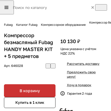
Компрессор бе
Fubag
Каталог Fubag
Компрессорное оборудование
Компрессор
10 130 ₽
безмасляный Fubag
HANDY MASTER KIT
Цена указана с учётом
НДС 22%
+ 5 предметов
Рассчитать доставку
Арт.
646028
Предложить свою
цену!
Хочу в подарок
В корзину
Гарантия 2 года
Купить в 1 клик