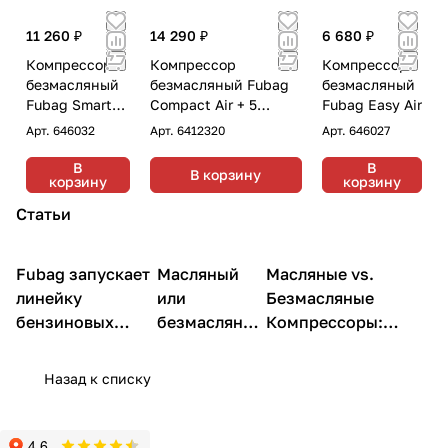
11 260 ₽
14 290 ₽
6 680 ₽
Компрессор
Компрессор
Компрессор
безмасляный
безмасляный Fubag
безмасляный
Fubag Smart
Compact Air + 5
Fubag Easy Air
Air
предметов
Арт.
646032
Арт.
6412320
Арт.
646027
В
В
В корзину
корзину
корзину
Статьи
Fubag запускает
Масляный
Масляные vs.
Компрессоры
Компрессоры
Компрессоры
линейку
или
Безмасляные
бензиновых
безмасляный
Компрессоры:
компрессоров
компрессор
ключевые различия
Назад к списку