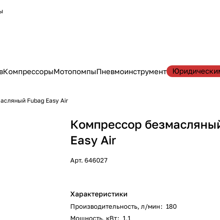
ы
Юридически
в
Компрессоры
Мотопомпы
Пневмоинструмент
асляный Fubag Easy Air
Компрессор безмасляны
Easy Air
Арт.
646027
Характеристики
Производительность, л/мин
:
180
Мощность, кВт
:
1,1