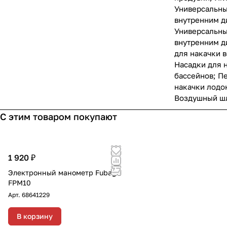
Универсальны
внутренним д
Универсальны
внутренним д
для накачки 
Насадки для н
бассейнов; П
накачки лодок
Воздушный шл
С этим товаром покупают
1 920 ₽
Электронный манометр Fubag
FPM10
Арт.
68641229
В корзину