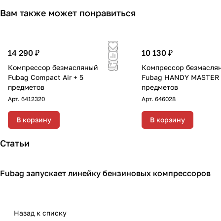
Вам также может понравиться
14 290 ₽
10 130 ₽
Компрессор безмасляный
Компрессор безмасля
Fubag Compact Air + 5
Fubag HANDY MASTER K
предметов
предметов
Арт.
6412320
Арт.
646028
В корзину
В корзину
Статьи
Fubag запускает линейку бензиновых компрессоров
Компрессоры
Назад к списку