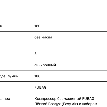
ин
180
без масла
8
синхронный
оде, л/мин
180
FUBAG
полное
Компрессор безмасляный FUBAG
Лёгкий Воздух (Easy Air) с набором