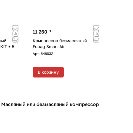
11 260 ₽
ный
Компрессор безмасляный
IT + 5
Fubag Smart Air
Арт.
646032
В корзину
Масляный или безмасляный компрессор
Компрессоры