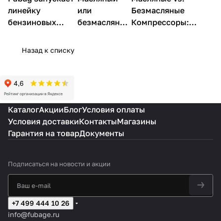
Компрессоры
Компрессоры
Компрессоры
линейку
или
Безмасляные
бензиновых
безмасляный
Компрессоры:
компрессоров
компрессор
ключевые различия
Назад к списку
Каталог
Акции
Блог
Условия оплаты
Условия доставки
Контакты
Магазины
Гарантия на товар
Документы
Подписаться
на новости и акции
+7 499 444 10 26
info@fubage.ru