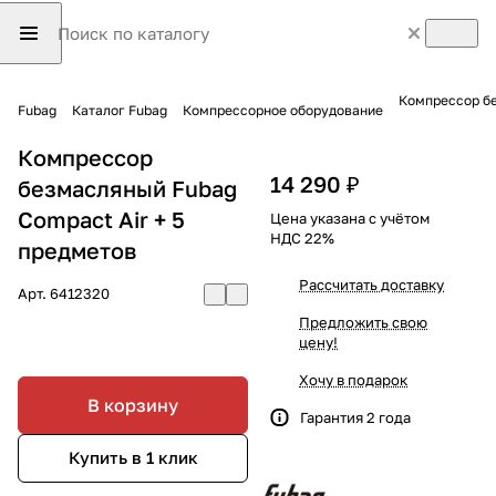
Компрессор бе
Fubag
Каталог Fubag
Компрессорное оборудование
Компрессор
14 290 ₽
безмасляный Fubag
Compact Air + 5
Цена указана с учётом
НДС 22%
предметов
Рассчитать доставку
Арт.
6412320
Предложить свою
цену!
Хочу в подарок
В корзину
Гарантия 2 года
Купить в 1 клик