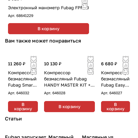
Электронный манометр Fubag FPM10
Арт.
68641229
В корзину
Вам также может понравиться
11 260 ₽
10 130 ₽
6 680 ₽
Компрессор
Компрессор
Компрессор
безмасляный
безмасляный Fubag
безмасляный
Fubag Smart
HANDY MASTER KIT + 5
Fubag Easy
Air
предметов
Air
Арт.
646032
Арт.
646028
Арт.
646027
В
В
В корзину
корзину
корзину
Статьи
Fubag запускает
Масляный
Масляные vs.