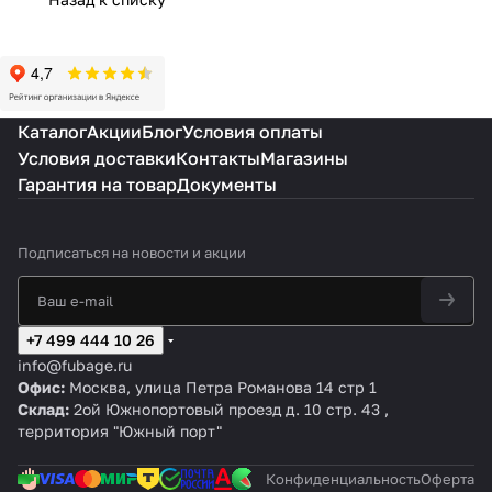
C
5
5
0
1
/
Каталог
Акции
Блог
Условия оплаты
2"
Условия доставки
Контакты
Магазины
Гарантия на товар
Документы
Подписаться
на новости и акции
+7 499 444 10 26
info@fubage.ru
Офис:
Москва, улица Петра Романова 14 стр 1
Склад:
2ой Южнопортовый проезд д. 10 стр. 43 ,
территория "Южный порт"
Конфиденциальность
Оферта