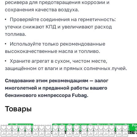
ресивера для предотвращения коррозии и
сохранения качества воздуха.
Проверяйте соединения на герметичность:
утечки снижают КПД и увеличивают расход
топлива.
Используйте только рекомендованные
высококачественные масла и топливо.
Храните агрегат в сухом, чистом месте,
защищённом от влаги и прямых солнечных лучей.
Следование этим рекомендациям — залог
многолетней и преданной работы вашего
бензинового компрессора Fubag.
Товары
Ресивер
Ресивер
Ресивер
Ресивер
Ресивер
Ресивер
Ресивер
Ресивер
Ресивер
Ресивер
Ресив
Ре
50 л.
24 л.
24 л.
10 л.
24 л.
6 л.
24 л.
24 л.
50 л.
50 л.
24 л.
5
24 530
13 910
11 260
37 310
15 060
49 920
14 290
13 460
12 510
15 460
17 060
10 130
17 590
17 590
6 680
17 622
17 930
20 410
15 250
16 