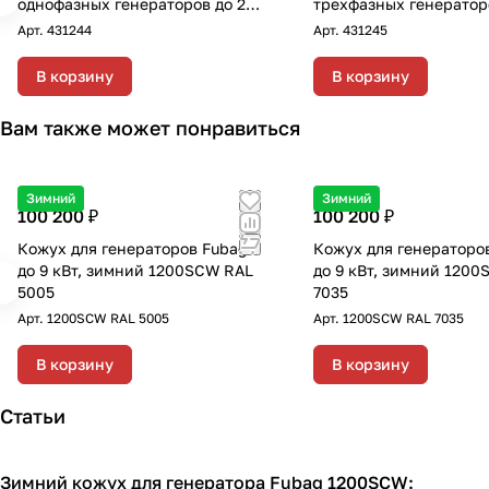
однофазных генераторов до 22
трехфазных генератор
кВт с переключением "зима-
кВт с переключением 
Арт.
431244
Арт.
431245
лето"
лето"
В корзину
В корзину
Вам также может понравиться
Зимний
Зимний
100 200 ₽
100 200 ₽
Кожух для генераторов Fubag
Кожух для генераторо
до 9 кВт, зимний 1200SCW RAL
до 9 кВт, зимний 120
5005
7035
Арт.
1200SCW RAL 5005
Арт.
1200SCW RAL 7035
В корзину
В корзину
Статьи
Зимний кожух для генератора Fubag 1200SCW:
Кожухи для генераторов