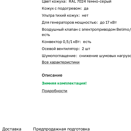
Цвет кожуха
:
RAL 7024 темно-серый
Кожух с подогревом
:
да
Ультра тихий кожух
:
нет
Для генераторов мощностью
:
до 17 кВт
Воздушный клапан с электроприводом Belimo
есть
Конвектор 0,5/1 кВт
:
есть
Осевой вентилятор
:
2 шт
Шумопоглащение
:
снижение шумовых нагруз
Все характеристики
Описание
Зимняя комплектация!
Подробности
Доставка
Предпродажная подготовка