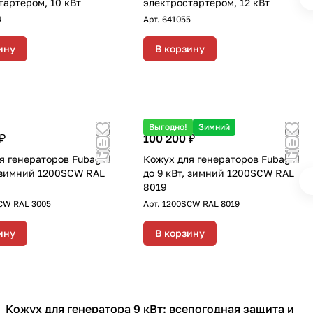
тартером, 10 кВт
электростартером, 12 кВт
4
Арт.
641055
ину
В корзину
Выгодно!
Зимний
₽
100 200 ₽
я генераторов Fubag
Кожух для генераторов Fubag
, зимний 1200SCW RAL
до 9 кВт, зимний 1200SCW RAL
8019
CW RAL 3005
Арт.
1200SCW RAL 8019
ину
В корзину
Кожух для генератора 9 кВт: всепогодная защита и
Кожухи для генераторов