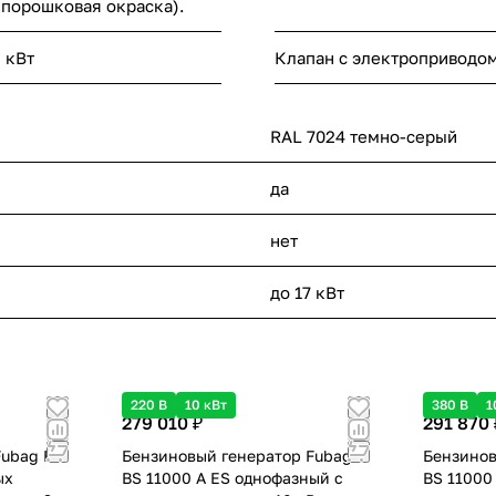
; порошковая окраска).
 кВт
Клапан с электроприводо
RAL 7024 темно-серый
да
нет
до 17 кВт
220 В
10 кВт
380 В
1
279 010 ₽
291 870 
Fubag BS
Бензиновый генератор Fubag
Бензинов
ых
BS 11000 A ES однофазный с
BS 11000