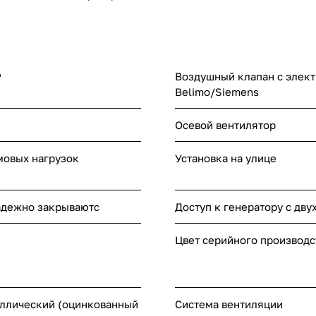
₽
Воздушный клапан с элек
Belimo/Siemens
Осевой вентилятор
овых нагрузок
Установка на улице
адежно закрываютс
Доступ к генератору с дву
Цвет серийного производс
ллический (оцинкованный
Система вентиляции