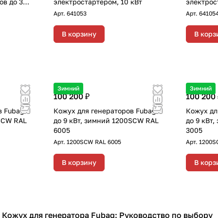
ов до 30
электростартером, 10 кВт
электрос
"зима-
Арт.
641053
Арт.
64105
В корзину
В корз
Зимний
Зимний
100 200 ₽
100 200 
в Fubag
Кожух для генераторов Fubag
Кожух дл
0SCW RAL
до 9 кВт, зимний 1200SCW RAL
до 9 кВт
6005
3005
Арт.
1200SCW RAL 6005
Арт.
1200S
В корзину
В корз
Кожух для генератора Fubag: Руководство по выбору
Кожухи для генераторов