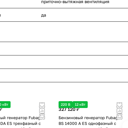
приточно-вытяжная вентиляция
м
да
0 кВт
220 В
12 кВт
₽
327 120 ₽
ый генератор Fubag
Бензиновый генератор Fubag
 DA ES трехфазный с
BS 14000 A ES однофазный с