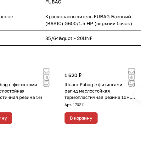
FUBAG
полное
Краскораспылитель FUBAG Базовый
(BASIC) G600/1.5 HP (верхний бачок)
35/64&quot;- 20UNF
1 620 ₽
bag с фитингами
Шланг Fubag с фитингами
слостойкая
рапид маслостойкая
стичная резина 5м
термопластичная резина 10м,
диаметр 6х11 мм
Арт.
170211
ину
В корзину