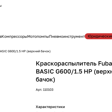
ы
Юридически
в
Компрессоры
Мотопомпы
Пневмоинструмент
ASIC G600/1.5 HP (верхний бачок)
Краскораспылитель Fub
BASIC G600/1.5 HP (верх
бачок)
Арт.
110103
Характеристики