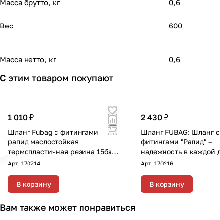
Масса брутто, кг
0,6
Вес
600
Масса нетто, кг
0,6
С этим товаром покупают
1 010 ₽
2 430 ₽
Шланг Fubag с фитингами
Шланг FUBAG: Шланг с
рапид маслостойкая
фитингами "Рапид" –
термопластичная резина 15бар
надежность в каждой 
8x13мм 5м
Описание: Маслостой
Арт.
170214
Арт.
170216
термопластичный шла
"Рапид" длиной 10 метр
В корзину
В корзину
внутренним диаметром
вн с фитингами рапид
Вам также может понравиться
маслостойкая термопл