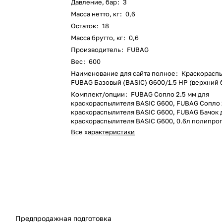
Давление, бар
:
3
Масса нетто, кг
:
0,6
Остаток
:
18
Масса брутто, кг
:
0,6
Производитель
:
FUBAG
Вес
:
600
Наименование для сайта полное
:
Краскорасп
FUBAG Базовый (BASIC) G600/1.5 HP (верхний 
Комплект/опции
:
FUBAG Сопло 2.5 мм для
краскораспылителя BASIC G600, FUBAG Сопло 
краскораспылителя BASIC G600, FUBAG Бачок 
краскораспылителя BASIC G600, 0.6л полипр
Все характеристики
Предпродажная подготовка