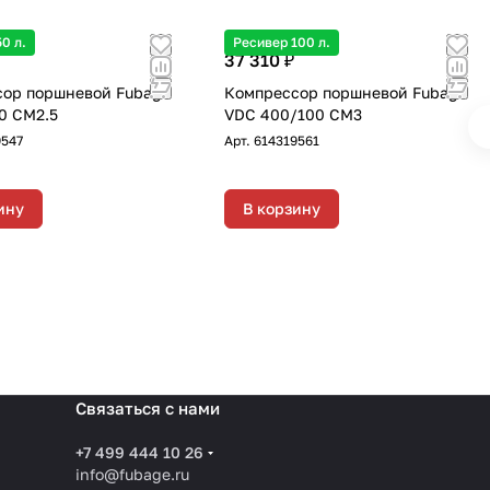
0 л.
Ресивер 100 л.
37 310 ₽
ор поршневой Fubag
Компрессор поршневой Fubag
0 CM2.5
VDC 400/100 CM3
9547
Арт.
614319561
ину
В корзину
Связаться с нами
+7 499 444 10 26
info@fubage.ru