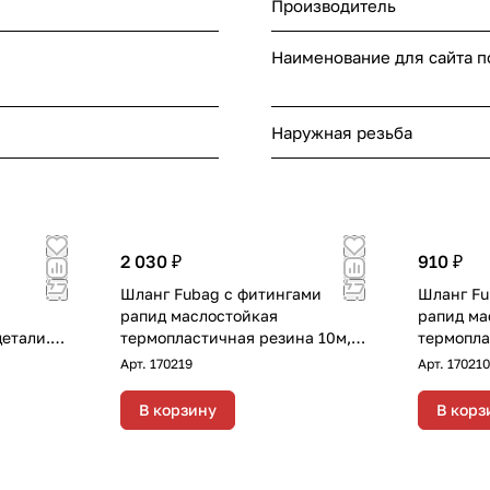
Производитель
Наименование для сайта 
Наружная резьба
2 030 ₽
910 ₽
Шланг Fubag с фитингами
Шланг Fu
рапид маслостойкая
рапид ма
детали.
термопластичная резина 10м,
термопла
кий
диаметр 10х15 мм
Арт.
170219
Арт.
170210
нг FUBAG
ов, с
В корзину
В корз
 8 мм и
астичная