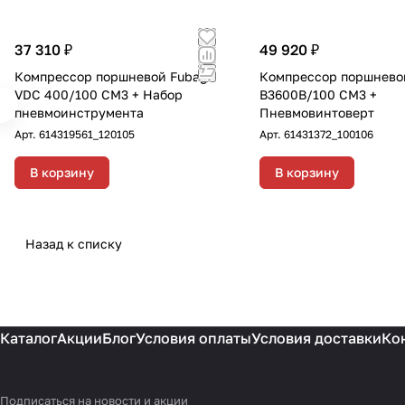
резина 15м, диаметр 8
37 310 ₽
49 920 ₽
Компрессор поршневой Fubag
Компрессор поршнево
VDC 400/100 CM3 + Набор
B3600B/100 CM3 +
пневмоинструмента
Пневмовинтоверт
Арт.
614319561_120105
Арт.
61431372_100106
В корзину
В корзину
Назад к списку
Каталог
Акции
Блог
Условия оплаты
Условия доставки
Ко
Подписаться
на новости и акции