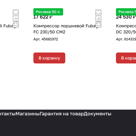
х13 мм
Ресивер 50 л.
Ресивер 5
17 622 ₽
24 530 ₽
й Fubag
Компрессор поршневой Fubag
Компресс
FC 230/50 CM2
DC 320/5
Арт.
45681972
Арт.
61431
В корзину
В корз
нтакты
Магазины
Гарантия на товар
Документы