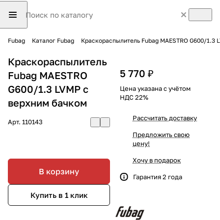
Fubag
Каталог Fubag
Краскораспылитель Fubag MAESTRO G600/1.3 
Краскораспылитель
5 770 ₽
Fubag MAESTRO
G600/1.3 LVMP с
Цена указана с учётом
НДС 22%
верхним бачком
Рассчитать доставку
Арт.
110143
Предложить свою
цену!
Хочу в подарок
В корзину
Гарантия 2 года
Купить в 1 клик