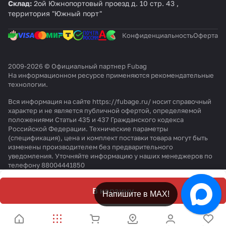
Склад:
2ой Южнопортовый проезд д. 10 стр. 43 ,
0
0
0
территория "Южный порт"
/
/
0
5
5
/
0
0
Конфиденциальность
1
Оферта
C
C
0
M
M
0
2
2.
C
2009-2026 © Официальный партнер Fubag
На информационном ресурсе применяются
рекомендательные
5
M
технологии
.
3
Вся информация на сайте https://fubage.ru/ носит справочный
характер и не является публичной офертой, определяемой
положениями Статьи 435 и 437 Гражданского кодекса
Российской Федерации. Технические параметры
(спецификация), цена и комплект поставки товара могут быть
изменены производителем без предварительного
уведомления. Уточняйте информацию у наших менеджеров по
телефону 88004441850
В корзину
Напишите в МАХ!