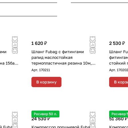
1 620 ₽
2 530 ₽
ами
Шланг Fubag с фитингами
Шланг Fu
рапид маслостойкая
фитингам
на 15бар
термопластичная резина 10м,
стойкий 
диаметр 6х11 мм
Арт.
170211
Арт.
17020
В корзину
В корз
Ресивер 50 л.
Ресивер 5
24 530 ₽
51 360 ₽
й Fubag
Компрессор поршневой Fubag
Компрес