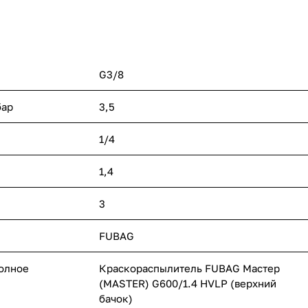
G3/8
бар
3,5
1/4
1,4
3
FUBAG
полное
Краскораспылитель FUBAG Мастер
(MASTER) G600/1.4 HVLP (верхний
бачок)