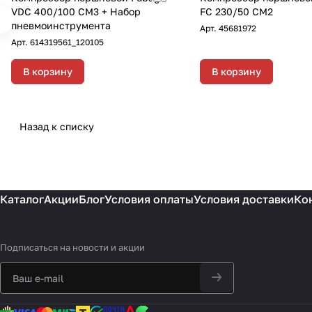
VDC 400/100 CM3 + Набор
FC 230/50 CM2
пневмоинструмента
Арт.
45681972
Арт.
614319561_120105
В корзину
В корзину
Назад к списку
Каталог
Акции
Блог
Условия оплаты
Условия доставки
Ко
Подписаться
на новости и акции