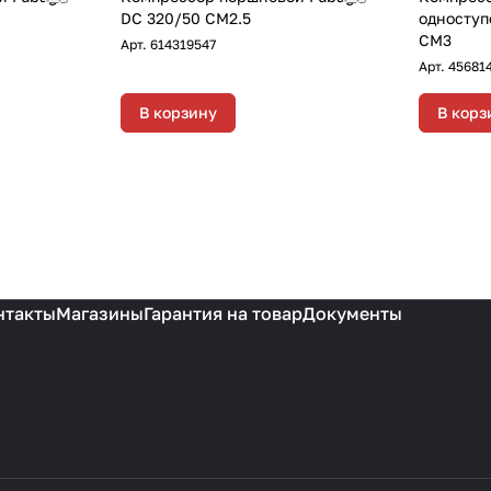
DC 320/50 CM2.5
одноступ
CM3
Арт.
614319547
Арт.
45681
В корзину
В корз
нтакты
Магазины
Гарантия на товар
Документы