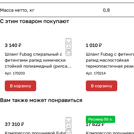
Масса нетто, кг
0,8
С этим товаром покупают
3 140 ₽
1 010 ₽
Шланг Fubag спиральный с
Шланг Fubag с фитинг
фитингами рапид химически
рапид маслостойкая
стойкий полиамидный (рилсан)
термопластичная рези
15бар 6x8мм 20м
8x13мм 5м
Арт.
170203
Арт.
170214
В корзину
В корзину
Вам также может понравиться
Ресивер 50 л.
37 310 ₽
17 622 ₽
Компрессор поршневой Fubag
Компрессор поршнево