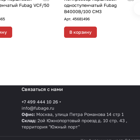
енчатый Fubag VCF/50
одноступенчатый Fubag
B4000B/100 CM3
465
Арт.
45681496
ину
В корзину
Связаться с нами
+7 499 444 10 26
info@fubage.ru
Офис:
Москва, улица Петра Романова 14 стр 1
Склад:
2ой Южнопортовый проезд д. 10 стр. 43 ,
территория "Южный порт"