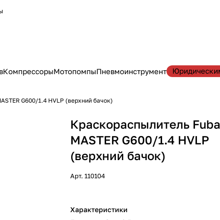
ы
Юридически
в
Компрессоры
Мотопомпы
Пневмоинструмент
ASTER G600/1.4 HVLP (верхний бачок)
Краскораспылитель Fub
MASTER G600/1.4 HVLP
(верхний бачок)
Арт.
110104
Характеристики