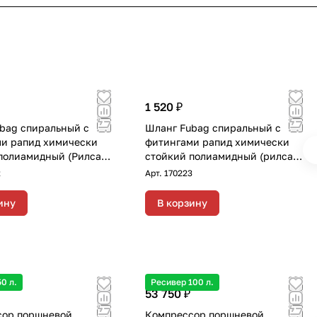
1 520 ₽
bag спиральный с
Шланг Fubag спиральный с
и рапид химически
фитингами рапид химически
полиамидный (Рилсан)
стойкий полиамидный (рилсан)
15бар 6x8мм 15м
15бар 6x8мм 10м
2
Арт.
170223
ину
В корзину
0 л.
Ресивер 100 л.
53 750 ₽
сор поршневой
Компрессор поршневой