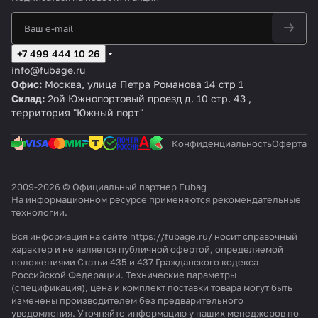
мо
вер
b
ль
ль
Ре
b
VC
b
н
м
м
м
м
пи
т
a
гу
a
F/1
a
ая
м,
м,
м,
м,
сто
g
ля
g
00
g
р
20
20
15
10
лет
F
то
B
CM
B
ез
м
м
м
м
+7 499 444 10 26
С
р
3
3
4
и
info@fubage.ru
2
6
8
н
Офис:
Москва, улица Петра Романова 14 стр 1
3
0
0
а
Склад:
2ой Южнопортовый проезд д. 10 стр. 43 ,
0
0
0
5
территория "Южный порт"
/
B
B
м
5
/
/
0
1
1
Конфиденциальность
Оферта
C
0
0
M
0
0
2
C
C
2009-2026 © Официальный партнер Fubag
На информационном ресурсе применяются
рекомендательные
M
T
технологии
.
3
4
Вся информация на сайте https://fubage.ru/ носит справочный
характер и не является публичной офертой, определяемой
положениями Статьи 435 и 437 Гражданского кодекса
Российской Федерации. Технические параметры
(спецификация), цена и комплект поставки товара могут быть
изменены производителем без предварительного
уведомления. Уточняйте информацию у наших менеджеров по