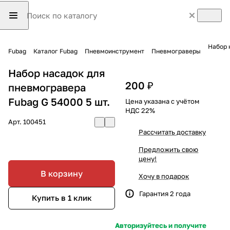
Набор 
Fubag
Каталог Fubag
Пневмоинструмент
Пневмограверы
Набор насадок для
200 ₽
пневмогравера
Fubag G 54000 5 шт.
Цена указана с учётом
НДС 22%
Арт.
100451
Рассчитать доставку
Предложить свою
цену!
В корзину
Хочу в подарок
Гарантия 2 года
Купить в 1 клик
Авторизуйтесь и получите