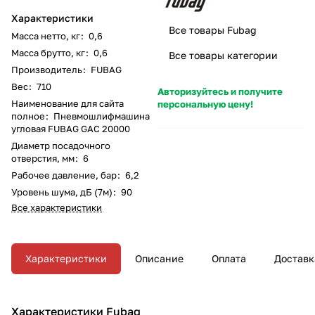
Характеристики
Все товары Fubag
Масса нетто, кг
:
0,6
Масса брутто, кг
:
0,6
Все товары категории
Производитель
:
FUBAG
Вес
:
710
Авторизуйтесь и получите
Наименование для сайта
персональную цену!
полное
:
Пневмошлифмашина
угловая FUBAG GAC 20000
Диаметр посадочного
отверстия, мм
:
6
Рабочее давление, бар
:
6,2
Уровень шума, дБ (7м)
:
90
Все характеристики
Характеристики
Описание
Оплата
Доставк
Характеристики Fubag