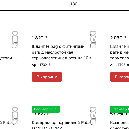
180
1 820 ₽
2 030 ₽
Шланг Fubag с фитингами
Шланг Fu
рапид маслостойкая
рапид ма
детали.
термопластичная резина 10м,
термопла
кий
диаметр 8х13 мм
диаметр 
Арт.
170215
Арт.
170219
нг FUBAG
ов, с
В корзину
В корз
 8 мм и
астичная
х13 мм
Ресивер 50 л.
Ресивер 1
17 622 ₽
53 750 ₽
й Fubag
Компрессор поршневой Fubag
Компрес
FC 230/50 CM2
одноступ