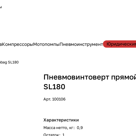
ы
Юридически
в
Компрессоры
Мотопомпы
Пневмоинструмент
ubag SL180
Пневмовинтоверт прямо
SL180
Арт.
100106
Характеристики
Масса нетто, кг
:
0,9
Остаток
:
1