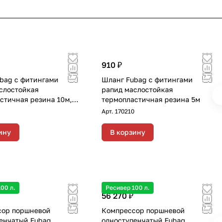
910 ₽
bag с фитингами
Шланг Fubag с фитингами
слостойкая
рапид маслостойкая
стичная резина 10м,
термопластичная резина 5м
10х15 мм
Арт.
170210
ину
В корзину
00 л.
Ресивер 100 л.
56 270 ₽
сор поршневой
Компрессор поршневой
енчатый Fubag
одноступенчатый Fubag