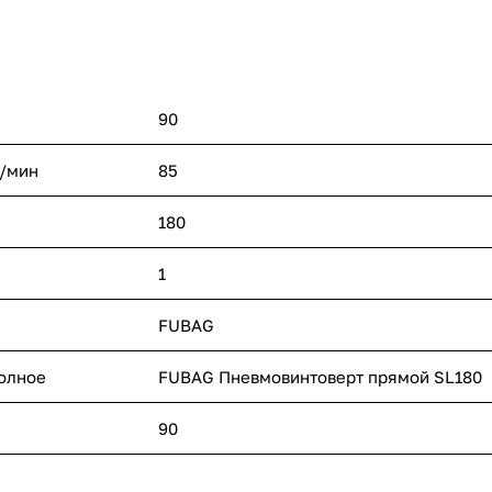
90
л/мин
85
180
1
FUBAG
полное
FUBAG Пневмовинтоверт прямой SL180
90