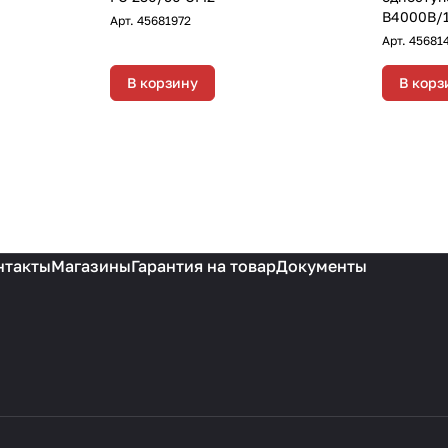
B4000B/
Арт.
45681972
Арт.
45681
В корзину
В корз
нтакты
Магазины
Гарантия на товар
Документы