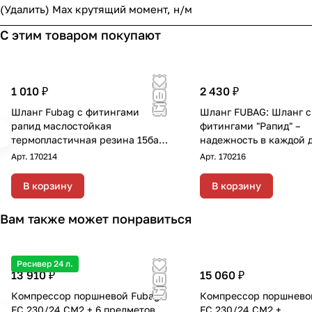
(Удалить) Max крутящий момент, н/м
С этим товаром покупают
1 010 ₽
2 430 ₽
Шланг Fubag с фитингами
Шланг FUBAG: Шланг с
рапид маслостойкая
фитингами "Рапид" –
термопластичная резина 15бар
надежность в каждой 
8x13мм 5м
Описание: Маслостой
Арт.
170214
Арт.
170216
термопластичный шла
"Рапид" длиной 10 метр
В корзину
В корзину
внутренним диаметром
вн с фитингами рапид
Вам также может понравиться
маслостойкая термопл
резина 15м, диаметр 8
Ресивер 24 л.
13 910 ₽
15 060 ₽
Компрессор поршневой Fubag
Компрессор поршнево
FC 230/24 CM2 + 6 предметов
FC 230/24 CM2 +