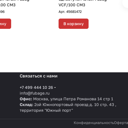
100 CM3
VCF/100 CM3
496
Арт.
45681472
ину
В корзину
Связаться с нами
+7 499 444 10 26
info@fubage.ru
Офис:
Москва, улица Петра Романова 14 стр 1
Склад:
2ой Южнопортовый проезд д. 10 стр. 43 ,
территория "Южный порт"
Конфиденциальность
Оферта