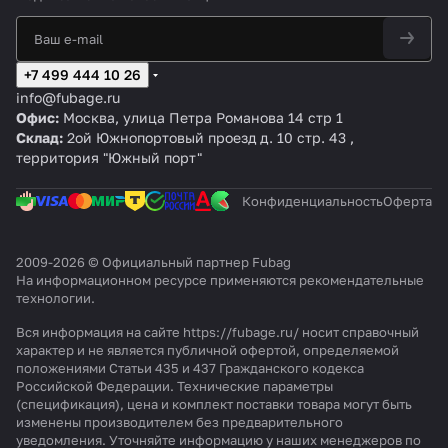
15
0
F
0 А
FB
FB
25
0
0
0
B
25
15
0А
А
25
0
0
0
+7 499 444 10 26
info@fubage.ru
Офис:
Москва, улица Петра Романова 14 стр 1
Склад:
2ой Южнопортовый проезд д. 10 стр. 43 ,
территория "Южный порт"
Конфиденциальность
Оферта
2009-2026 © Официальный партнер Fubag
На информационном ресурсе применяются
рекомендательные
технологии
.
Вся информация на сайте https://fubage.ru/ носит справочный
характер и не является публичной офертой, определяемой
положениями Статьи 435 и 437 Гражданского кодекса
Российской Федерации. Технические параметры
(спецификация), цена и комплект поставки товара могут быть
изменены производителем без предварительного
уведомления. Уточняйте информацию у наших менеджеров по