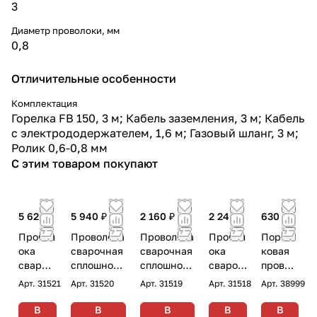
3
Диаметр проволоки, мм
0,8
Отличительные особенности
Комплектация
Горелка FB 150, 3 м; Кабель заземления, 3 м; Кабель
с электрододержателем, 1,6 м; Газовый шланг, 3 м;
Ролик 0,6-0,8 мм
С этим товаром покупают
5 620 ₽
5 940 ₽
2 160 ₽
2 240 ₽
630 ₽
Провол
Проволока
Проволока
Провол
Порош
ока
сварочная
сварочная
ока
ковая
свароч
сплошного
сплошного
свароч
провол
ная
сечения
сечения
ная
ока
Арт.
31521
Арт.
31520
Арт.
31519
Арт.
31518
Арт.
38999
сплошн
Fubag FB
Fubag FB
сплошн
самоза
ого
70S 1.0 мм
70S 1.0 мм
ого
щитная
В
В
В
В
В