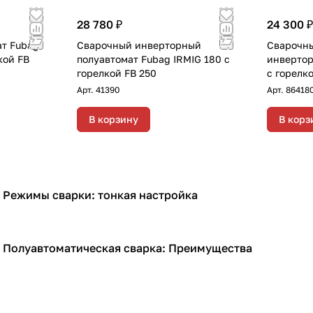
28 780 ₽
24 300 ₽
т Fubag
Сварочный инверторный
Сварочны
кой FB
полуавтомат Fubag IRMIG 180 с
инвертор
горелкой FB 250
с горелко
Арт.
41390
Арт.
86418
В корзину
В корз
Режимы сварки: тонкая настройка
Сварочное оборудование
Полуавтоматическая сварка: Преимущества
Сварочное оборудование