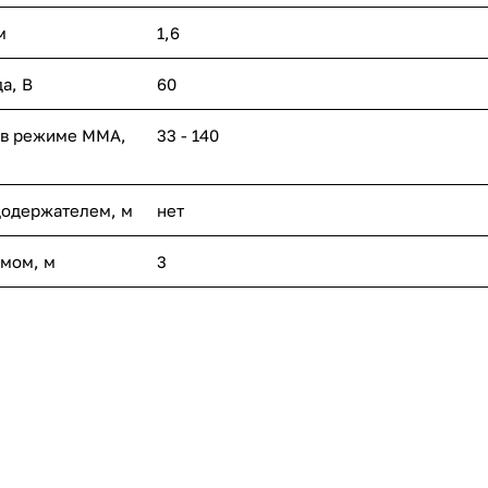
м
1,6
а, В
60
 в режиме ММА,
33 - 140
додержателем, м
нет
имом, м
3