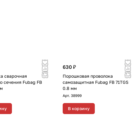
630 ₽
а сварочная
Порошковая проволока
о сечения Fubag FB
самозащитная Fubag FB 71TGS
мм
0.8 мм
Арт.
38999
ину
В корзину