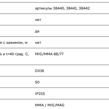
артикулы 38440, 38441, 38442
нет
да
я с зажимом, м
нет
 и t=40 град. С,
MIG/MMA 88/77
DX16
50
IP21S
MMA / MIG/MAG