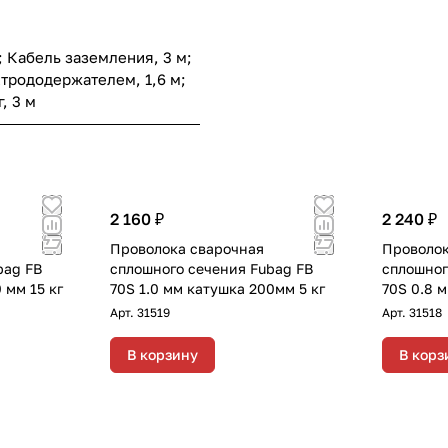
; Кабель заземления, 3 м;
ктрододержателем, 1,6 м;
, 3 м
2 160 ₽
2 240 ₽
Проволока сварочная
Проволок
bag FB
сплошного сечения Fubag FB
сплошног
 мм 15 кг
70S 1.0 мм катушка 200мм 5 кг
70S 0.8 
Арт.
31519
Арт.
31518
В корзину
В корз