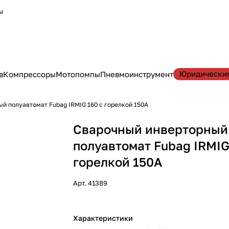
ы
Юридически
в
Компрессоры
Мотопомпы
Пневмоинструмент
й полуавтомат Fubag IRMIG 160 с горелкой 150А
Сварочный инверторный
полуавтомат Fubag IRMIG
горелкой 150А
Арт.
41389
Характеристики