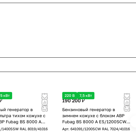
,5 кВт
220 В
7,5 кВт
₽
190 200 ₽
ый генератор в
Бензиновый генератор в
льтра тихом кожухе с
зимнем кожухе с блоком АВР
ВР Fubag BS 8000 A
Fubag BS 8000 A ES/1200SCW
SSW RAL 8019
RAL 7024 однофазный с
1/1400SSW RAL 8019/41016
Арт.
641091/1200SCW RAL 7024/41016
ый с
электростартером, 7,5 кВт