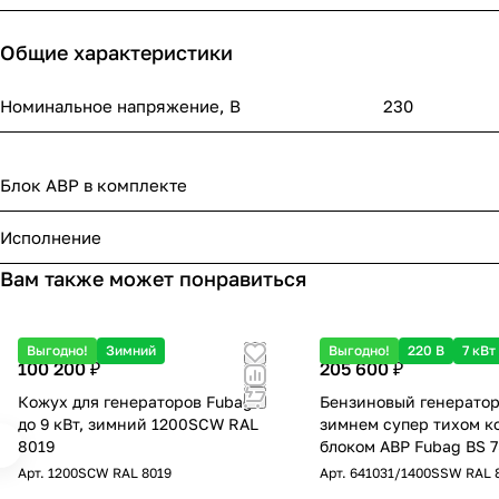
Общие характеристики
Номинальное напряжение, В
230
Блок АВР в комплекте
Исполнение
Вам также может понравиться
Выгодно!
Зимний
Выгодно!
220 В
7 кВт
100 200 ₽
205 600 ₽
Кожух для генераторов Fubag
Бензиновый генератор
до 9 кВт, зимний 1200SCW RAL
зимнем супер тихом к
8019
блоком АВР Fubag BS 7
ES/1400SSW RAL 8019
Арт.
1200SCW RAL 8019
Арт.
641031/1400SSW RAL 
однофазный с