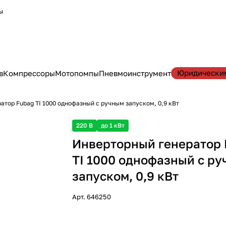
ы
Юридически
в
Компрессоры
Мотопомпы
Пневмоинструмент
атор Fubag TI 1000 однофазный с ручным запуском, 0,9 кВт
220 В
до 1 кВт
Инверторный генератор 
TI 1000 однофазный с р
запуском, 0,9 кВт
Арт.
646250