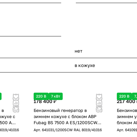
нет
в кожухе
220 В
7 кВт
220 В
7
178 400 ₽
217 400 
 в
Бензиновый генератор в
Бензинов
ожухе с
зимнем кожухе с блоком АВР
зимнем у
500 A
Fubag BS 7500 A ES/1200SCW
блоком А
RAL 8019 однофазный с
ES/1400
8019/41016
Арт.
641031/1200SCW RAL 8019/41016
Арт.
64109
электростартером, 7 кВт
однофазн