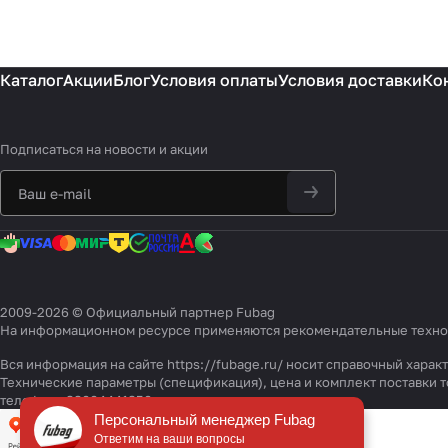
Каталог
Акции
Блог
Условия оплаты
Условия доставки
Ко
Подписаться
на новости и акции
2009-2026 © Официальный партнер Fubag
На информационном ресурсе применяются
рекомендательные техн
Вся информация на сайте https://fubage.ru/ носит справочный хара
Технические параметры (спецификация), цена и комплект поставки
телефону 88004441850
Персональный менеджер Fubag
Ответим на ваши вопросы