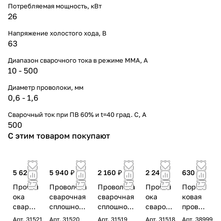
Потребляемая мощность, кВт
26
Напряжение холостого хода, В
63
Диапазон сварочного тока в режиме ММА, А
10 - 500
Диаметр проволоки, мм
0,6 - 1,6
Сварочный ток при ПВ 60% и t=40 град. С, А
500
С этим товаром покупают
5 620 ₽
5 940 ₽
2 160 ₽
2 240 ₽
630 ₽
Провол
Проволока
Проволока
Провол
Порош
ока
сварочная
сварочная
ока
ковая
свароч
сплошного
сплошного
свароч
провол
ная
сечения
сечения
ная
ока
Арт.
31521
Арт.
31520
Арт.
31519
Арт.
31518
Арт.
38999