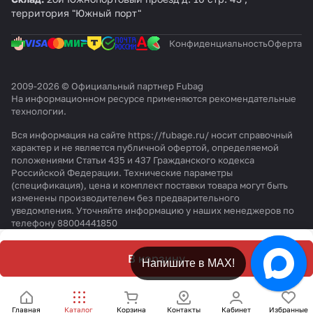
g
о
M
N
2
ны
N
u
территория "Южный порт"
I
р
I
P
0
е
P
b
R
е
G
L
0
кр
U
a
Конфиденциальность
Оферта
M
л
2
U
S
аг
L
g
I
к
0
S
Y
и
S
F
G
о
0
c
N
E
B
2009-2026 © Официальный партнер Fubag
1
й
S
г
L
д
7
На информационном ресурсе применяются
рекомендательные
6
F
Y
о
E
л
0
технологии
.
0
B
N
р
D
я
S
с
1
с
е
с
а
0
Вся информация на сайте https://fubage.ru/ носит справочный
г
5
г
л
г
р
.
характер и не является публичной офертой, определяемой
положениями Статьи 435 и 437 Гражданского кодекса
о
0
о
к
о
т.
8
Российской Федерации. Технические параметры
р
р
о
р
3
м
(спецификация), цена и комплект поставки товара могут быть
е
е
й
е
1
м
изменены производителем без предварительного
л
л
F
л
4
уведомления. Уточняйте информацию у наших менеджеров по
к
к
B
к
4
телефону 88004441850
о
о
1
о
3
й
й
5
й
В корзину
1
2
0
2
Напишите в МАХ!
5
5
5
0
0
0
А
А
А
Главная
Каталог
Корзина
Контакты
Кабинет
Избранные