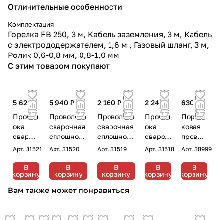
Отличительные особенности
Комплектация
Горелка FB 250, 3 м, Кабель заземления, 3 м, Кабель
с электрододержателем, 1,6 м , Газовый шланг, 3 м,
Ролик 0,6-0,8 мм, 0,8-1,0 мм
С этим товаром покупают
5 620 ₽
5 940 ₽
2 160 ₽
2 240 ₽
630 ₽
Провол
Проволока
Проволока
Провол
Порош
ока
сварочная
сварочная
ока
ковая
свароч
сплошного
сплошного
свароч
провол
ная
сечения
сечения
ная
ока
Арт.
31521
Арт.
31520
Арт.
31519
Арт.
31518
Арт.
38999
сплошн
Fubag FB
Fubag FB
сплошн
самоза
ого
70S 1.0 мм
70S 1.0 мм
ого
щитная
В
В
В
В
В
корзину
корзину
корзину
корзину
корзину
сечени
катушка
катушка
сечени
Fubag
я
270 мм 15
200мм 5 кг
я Fubag
FB
Вам также может понравиться
Fubag
кг
FB 70S
71TGS
FB 70S
0.8 мм
0.8 мм
1.2 мм