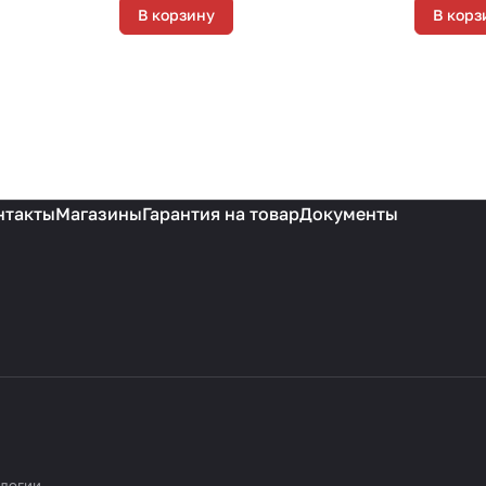
В корзину
В корз
нтакты
Магазины
Гарантия на товар
Документы
ологии
.