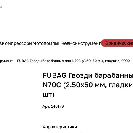
ы
Юридически
в
Компрессоры
Мотопомпы
Пневмоинструмент
трумент
FUBAG Гвозди барабанные для N70C (2.50x50 мм, гладкие, 9000 
FUBAG Гвозди барабанны
N70C (2.50x50 мм, гладки
шт)
Арт.
140179
Характеристики