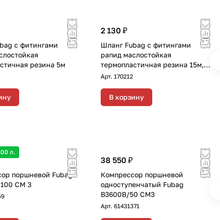
2 130 ₽
bag с фитингами
Шланг Fubag с фитингами
слостойкая
рапид маслостойкая
стичная резина 5м
термопластичная резина 15м,
диаметр 6х11 мм
Арт.
170212
ину
В корзину
00 л.
38 550 ₽
ор поршневой Fubag
Компрессор поршневой
100 CM 3
одноступенчатый Fubag
B3600B/50 CM3
59
Арт.
61431371