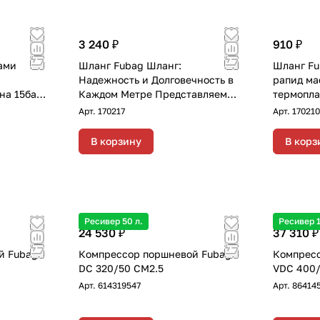
3 240 ₽
910 ₽
ами
Шланг Fubag Шланг:
Шланг Fu
Надежность и Долговечность в
рапид ма
на 15бар
Каждом Метре Представляем
термопла
маслостойкий
Арт.
170217
Арт.
170210
термопластичный шланг FUBAG
с фитингами рапид – ваш
В корзину
В корз
верный помощник в работе, где
требуется н с фитингами рапид
маслостойкая термопластичная
резина 15бар 8x13мм 20м
Ресивер 50 л.
Ресивер 1
24 530 ₽
37 310 ₽
й Fubag
Компрессор поршневой Fubag
Компресс
DC 320/50 CM2.5
VDC 400/
Арт.
614319547
Арт.
86414