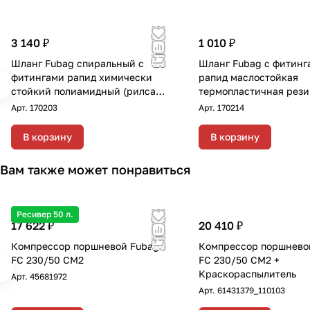
3 140 ₽
1 010 ₽
Шланг Fubag спиральный с
Шланг Fubag с фитинг
фитингами рапид химически
рапид маслостойкая
стойкий полиамидный (рилсан)
термопластичная рези
15бар 6x8мм 20м
8x13мм 5м
Арт.
170203
Арт.
170214
В корзину
В корзину
Вам также может понравиться
Ресивер 50 л.
17 622 ₽
20 410 ₽
Компрессор поршневой Fubag
Компрессор поршнево
FC 230/50 CM2
FС 230/50 CM2 +
Краскораспылитель
Арт.
45681972
Арт.
61431379_110103