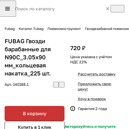
Fubag
Каталог Fubag
Пневмоинструмент
Гвоздезабивной пневмои
FUBAG Гвозди
720 ₽
барабанные для
N90C_3.05x90
Цена указана с учётом
НДС 22%
мм_кольцевая
накатка_225 шт.
Рассчитать доставку
Предложить свою
Арт.
140188.1
цену!
Хочу в подарок
Гарантия 2 года
В корзину
Авторизуйтесь и получите
Купить в 1 клик