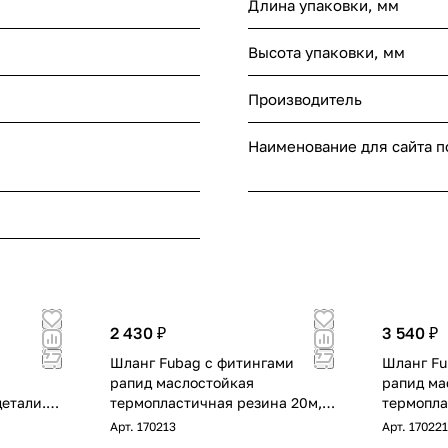
Длина упаковки, мм
Высота упаковки, мм
Производитель
Наименование для сайта 
2 430 ₽
3 540 ₽
Шланг Fubag с фитингами
Шланг Fu
рапид маслостойкая
рапид ма
детали.
термопластичная резина 20м,
термопла
кий
диаметр 6х11 мм
диаметр 
Арт.
170213
Арт.
170221
нг FUBAG