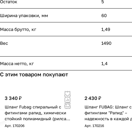
Остаток
5
Ширина упаковки, мм
60
Масса брутто, кг
1,49
Вес
1490
Масса нетто, кг
1,4
С этим товаром покупают
3 340 ₽
2 430 ₽
Шланг Fubag спиральный с
Шланг FUBAG: Шланг с
фитингами рапид, химически
фитингами "Рапид" –
стойкий полиамидный (рилсан),
надежность в каждой 
15бар, 8x12мм, 15м
Описание: Маслостой
Арт.
170206
Арт.
170216
термопластичный шла