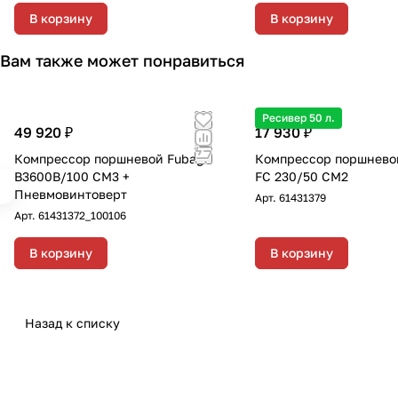
"Рапид" длиной 10 метр
В корзину
В корзину
внутренним диаметром
вн с фитингами рапид
Вам также может понравиться
маслостойкая термопл
резина 15м, диаметр 8
Ресивер 50 л.
49 920 ₽
17 930 ₽
Компрессор поршневой Fubag
Компрессор поршнево
B3600B/100 CM3 +
FС 230/50 CM2
Пневмовинтоверт
Арт.
61431379
Арт.
61431372_100106
В корзину
В корзину
Назад к списку