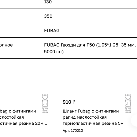
130
350
FUBAG
полное
FUBAG Гвозди для F50 (1.05*1.25, 35 мм,
5000 шт)
910 ₽
bag с фитингами
Шланг Fubag с фитингами
слостойкая
рапид маслостойкая
стичная резина 20м,
термопластичная резина 5м
10х15 мм
Арт.
170210