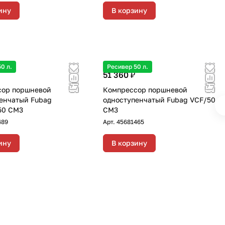
ину
В корзину
0 л.
Ресивер 50 л.
51 360 ₽
сор поршневой
Компрессор поршневой
енчатый Fubag
одноступенчатый Fubag VCF/50
50 CM3
CM3
489
Арт.
45681465
ину
В корзину