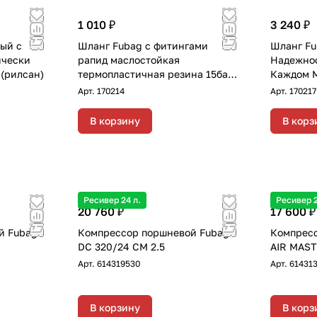
1 010 ₽
3 240 ₽
ый с
Шланг Fubag с фитингами
Шланг Fu
ически
рапид маслостойкая
Надежнос
(рилсан)
термопластичная резина 15бар
Каждом Метре Пр
8x13мм 5м
маслост
Арт.
170214
Арт.
170217
термопла
с фитинг
В корзину
В корз
верный п
требуетс
маслосто
Ресивер 24 л.
Ресивер 2
20 760 ₽
17 600 ₽
й Fubag
Компрессор поршневой Fubag
Компресс
DC 320/24 CM 2.5
AIR MAST
Арт.
614319530
Арт.
61431
В корзину
В корз