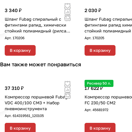
3 340 ₽
2 030 ₽
Шланг Fubag спиральный с
Шланг Fubag спиральн
фитингами рапид, химически
фитингами рапид хим
стойкий полиамидный (рилсан),
стойкий полиамидный 
15бар, 8x12мм, 15м
Арт.
170206
Арт.
170205
В корзину
В корзину
Вам также может понравиться
Ресивер 50 л.
37 310 ₽
17 622 ₽
Компрессор поршневой Fubag
Компрессор поршнево
VDC 400/100 CM3 + Набор
FC 230/50 CM2
пневмоинструмента
Арт.
45681972
Арт.
614319561_120105
В корзину
В корзину