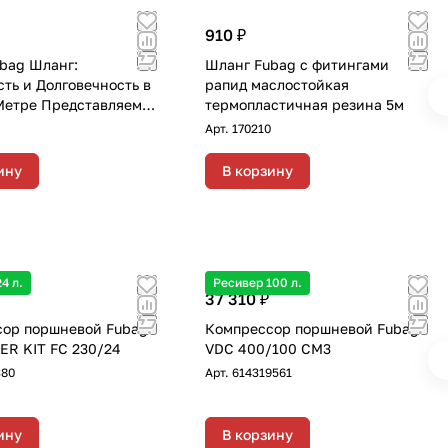
910 ₽
bag Шланг:
Шланг Fubag с фитингами
ть и Долговечность в
рапид маслостойкая
едставляем
термопластичная резина 5м
ойкий
Арт.
170210
стичный шланг FUBAG
ами рапид – ваш
ину
В корзину
омощник в работе, где
я н с фитингами рапид
йкая термопластичная
резина 15бар 8x13мм 20м
4 л.
Ресивер 100 л.
37 310 ₽
ор поршневой Fubag
Компрессор поршневой Fubag
ER KIT FC 230/24
VDC 400/100 CM3
380
Арт.
614319561
ину
В корзину