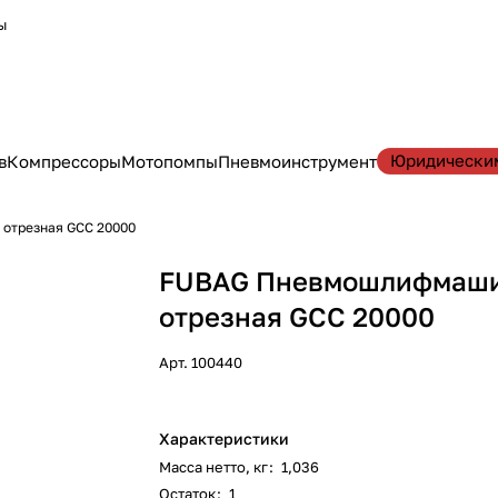
ы
Юридически
в
Компрессоры
Мотопомпы
Пневмоинструмент
отрезная GСC 20000
FUBAG Пневмошлифмаш
отрезная GСC 20000
Арт.
100440
Характеристики
Масса нетто, кг
:
1,036
Остаток
:
1