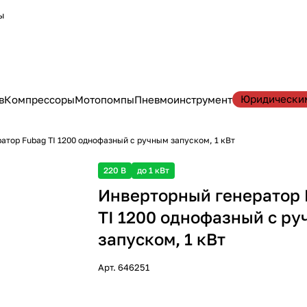
ы
Юридически
в
Компрессоры
Мотопомпы
Пневмоинструмент
атор Fubag TI 1200 однофазный с ручным запуском, 1 кВт
220 В
до 1 кВт
Инверторный генератор 
TI 1200 однофазный с р
запуском, 1 кВт
Арт.
646251