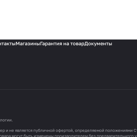
нтакты
Магазины
Гарантия на товар
Документы
ологии
.
ктер и не является публичной офертой, определяемой положениями С
 товара могут быть изменены производителем без предварительного