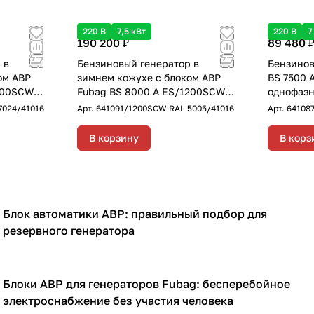
220 В
7,5 кВт
220 В
7
190 200 ₽
89 480 
 в
Бензиновый генератор в
Бензинов
ом АВР
зимнем кожухе с блоком АВР
BS 7500 
200SCW
Fubag BS 8000 A ES/1200SCW
однофазн
с
RAL 5005 однофазный с
электрос
7024/41016
Арт.
641091/1200SCW RAL 5005/41016
Арт.
64108
Вт
электростартером, 7,5 кВт
В корзину
В корз
Блок автоматики АВР: правильный подбор для
Генераторы
резервного генератора
Блоки АВР для генераторов Fubag: бесперебойное
Генераторы
электроснабжение без участия человека