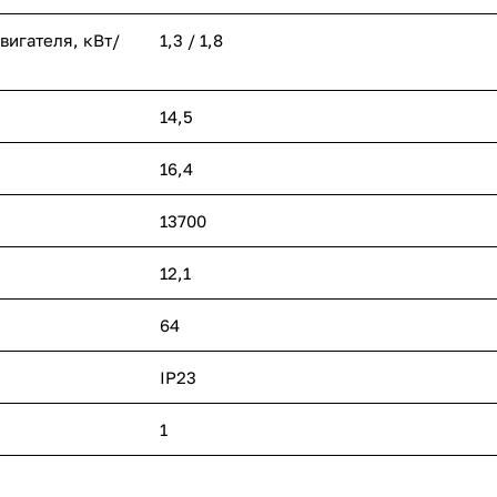
игателя, кВт/
1,3 / 1,8
14,5
16,4
13700
12,1
64
IP23
1