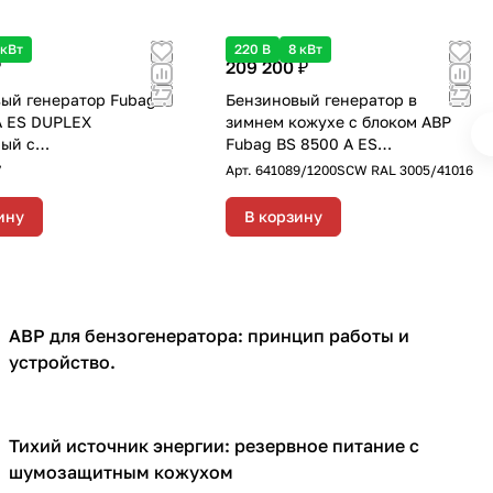
 кВт
220 В
8 кВт
₽
209 200 ₽
ый генератор Fubag
Бензиновый генератор в
A ES DUPLEX
зимнем кожухе с блоком АВР
ый с
Fubag BS 8500 A ES
тартером, 7 кВт
DUPLEX/1200SCW RAL 3005
7
Арт.
641089/1200SCW RAL 3005/41016
однофазный с
электростартером, 8 кВт
ину
В корзину
АВР для бензогенератора: принцип работы и
Генераторы
устройство.
Тихий источник энергии: резервное питание с
Кожухи для генераторов
шумозащитным кожухом