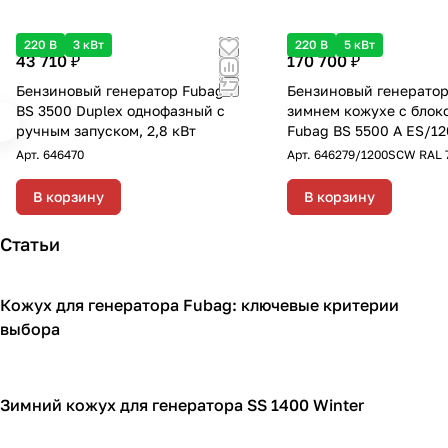
220 В
3 кВт
220 В
5 кВт
43 710 ₽
170 700 ₽
Бензиновый генератор Fubag
Бензиновый генератор
BS 3500 Duplex однофазный с
зимнем кожухе с блок
ручным запуском, 2,8 кВт
Fubag BS 5500 A ES/1
RAL 7024 однофазный 
Арт.
646470
Арт.
646279/1200SCW RAL 
электростартером, 5 к
В корзину
В корзину
Статьи
Кожух для генератора Fubag: ключевые критерии
Кожухи для генераторов
выбора
Зимний кожух для генератора SS 1400 Winter
Кожухи для генераторов