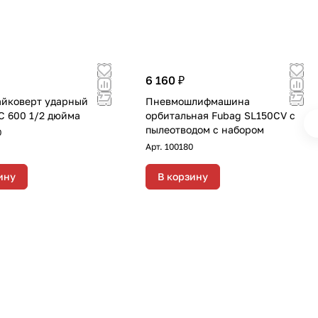
6 160 ₽
йковерт ударный
Пневмошлифмашина
C 600 1/2 дюйма
орбитальная Fubag SL150CV с
пылеотводом с набором
0
Арт.
100180
ину
В корзину