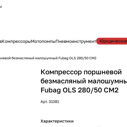
ы
Юридически
в
Компрессоры
Мотопомпы
Пневмоинструмент
шневой безмасляный малошумный Fubag OLS 280/50 CM2
Компрессор поршневой
безмасляный малошумн
Fubag OLS 280/50 CM2
Арт.
31381
Характеристики