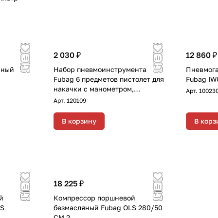
2 030 ₽
12 860 ₽
рный
Набор пневмоинструмента
Пневмога
Fubag 6 предметов пистолет для
Fubag IW
накачки с манометром,
Арт.
10023
продувочный пистолет,
Арт.
120109
спиральный шланг 5 м, насадки
для накачки 3 шт
В корзину
В корз
18 225 ₽
й
Компрессор поршневой
LS
безмасляный Fubag OLS 280/50
CM 2