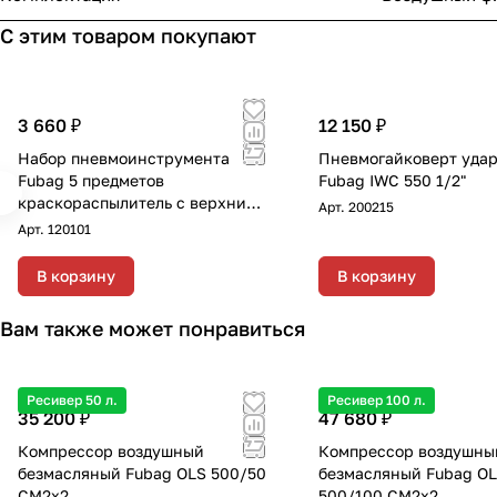
С этим товаром покупают
3 660 ₽
12 150 ₽
Набор пневмоинструмента
Пневмогайковерт уда
Fubag 5 предметов
Fubag IWC 550 1/2"
краскораспылитель с верхним
Арт.
200215
бачком
Арт.
120101
В корзину
В корзину
Вам также может понравиться
Ресивер 50 л.
Ресивер 100 л.
35 200 ₽
47 680 ₽
Компрессор воздушный
Компрессор воздушны
безмасляный Fubag OLS 500/50
безмасляный Fubag O
CM2х2
500/100 CM2х2