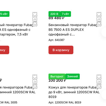
,5 кВт
220 В
7 кВт
89 480 ₽
ый генератор Fubag
Бензиновый генератор Fubag
A ES однофазный с
BS 7500 A ES DUPLEX
тартером, 7,5 кВт
однофазный с
электростартером, 7 кВт
1
Арт.
641087
ину
В корзину
Выгодно!
Зимний
₽
100 200 ₽
я генераторов Fubag
Кожух для генераторов Fubag
, зимний 1200SCW RAL
до 9 кВт, зимний 1200SCW RAL
8019
CW RAL 3005
Арт.
1200SCW RAL 8019