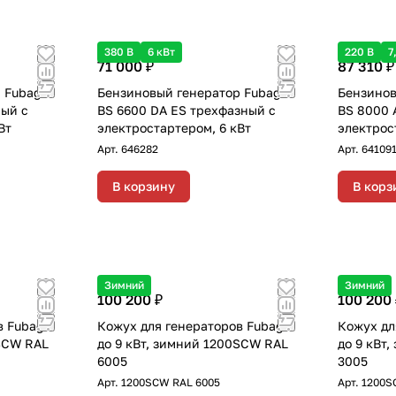
380 В
6 кВт
220 В
7
71 000 ₽
87 310 ₽
 Fubag
Бензиновый генератор Fubag
Бензинов
ный с
BS 6600 DA ES трехфазный с
BS 8000 
Вт
электростартером, 6 кВт
электрос
Арт.
646282
Арт.
64109
В корзину
В корз
Зимний
Зимний
100 200 ₽
100 200 
в Fubag
Кожух для генераторов Fubag
Кожух дл
0SCW RAL
до 9 кВт, зимний 1200SCW RAL
до 9 кВт
6005
3005
Арт.
1200SCW RAL 6005
Арт.
1200S