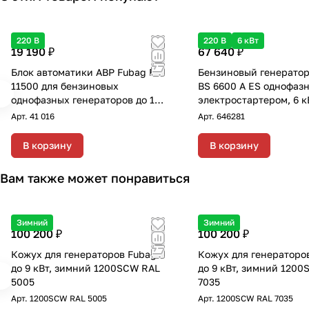
220 В
220 В
6 кВт
19 190 ₽
67 640 ₽
Блок автоматики АВР Fubag BS
Бензиновый генератор
11500 для бензиновых
BS 6600 A ES однофаз
однофазных генераторов до 11
электростартером, 6 к
кВт с переключением "зима-
Арт.
41 016
Арт.
646281
лето"
В корзину
В корзину
Вам также может понравиться
Зимний
Зимний
100 200 ₽
100 200 ₽
Кожух для генераторов Fubag
Кожух для генераторо
до 9 кВт, зимний 1200SCW RAL
до 9 кВт, зимний 120
5005
7035
Арт.
1200SCW RAL 5005
Арт.
1200SCW RAL 7035