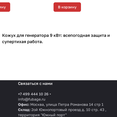
ину
В корзину
Кожух для генератора 9 кВт: всепогодная защита и
Кожухи для генераторов
супертихая работа.
Связаться с нами
+7 499 444 10 26
info@fubage.ru
Офис:
Москва, улица Петра Романова 14 стр 1
Склад:
2ой Южнопортовый проезд д. 10 стр. 43 ,
территория "Южный порт"