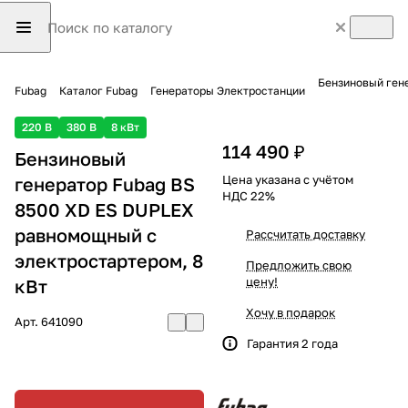
Бензиновый гене
Fubag
Каталог Fubag
Генераторы Электростанции
220 В
380 В
8 кВт
114 490 ₽
Бензиновый
Цена указана с учётом
генератор Fubag BS
НДС 22%
8500 XD ES DUPLEX
равномощный с
Рассчитать доставку
электростартером, 8
Предложить свою
цену!
кВт
Хочу в подарок
Арт.
641090
Гарантия 2 года